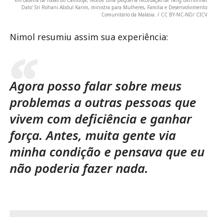
em cadeira de rodas do Camboja, recebe uma pequena recordação de Yang Berhormat
Dato' Sri Rohani Abdul Karim, ministra para Mulheres, Família e Desenvolvimento
Comunitário da Malásia. / CC BY-NC-ND/ CICV
Nimol resumiu assim sua experiência:
Agora posso falar sobre meus
problemas a outras pessoas que
vivem com deficiência e ganhar
força. Antes, muita gente via
minha condição e pensava que eu
não poderia fazer nada.