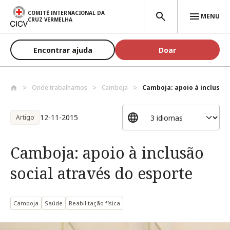
Passar para o conteúdo principal
COMITÊ INTERNACIONAL DA
MENU
CRUZ VERMELHA
Encontrar ajuda
Doar
Onde trabalhamos
Camboja
Camboja: apoio à inclusão 
12-11-2015
Artigo
Camboja: apoio à inclusão
social através do esporte
Camboja
Saúde
Reabilitação física