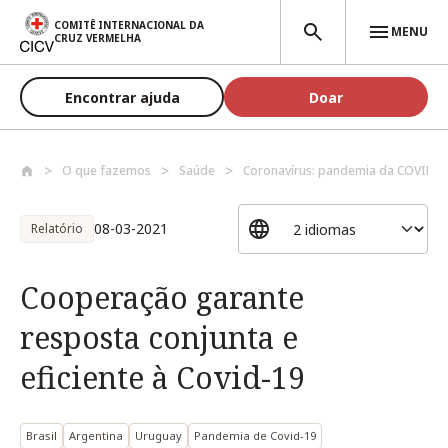
Passar para o conteúdo principal
COMITÊ INTERNACIONAL DA
MENU
CRUZ VERMELHA
Encontrar ajuda
Doar
O que fazemos
Saúde
Coronavírus: pandemia da COVID-1
08-03-2021
Relatório
Cooperação garante
resposta conjunta e
eficiente à Covid-19
Brasil
Argentina
Uruguay
Pandemia de Covid-19