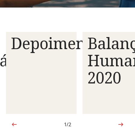
Depoimento
Balan
ário
Human
2020
1/2
1 de 2