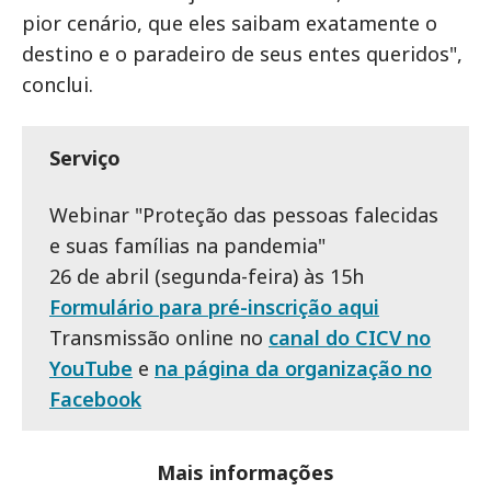
pior cenário, que eles saibam exatamente o
destino e o paradeiro de seus entes queridos",
conclui.
Serviço
Webinar "Proteção das pessoas falecidas
e suas famílias na pandemia"
26 de abril (segunda-feira) às 15h
Formulário para pré-inscrição aqui
Transmissão online no
canal do CICV no
YouTube
e
na página da organização no
Facebook
Mais informações