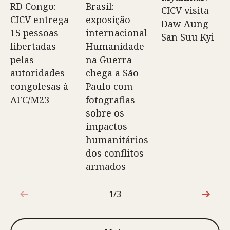
RD Congo:
Brasil:
CICV visita
CICV entrega
exposição
Daw Aung
15 pessoas
internacional
San Suu Kyi
libertadas
Humanidade
pelas
na Guerra
autoridades
chega a São
congolesas à
Paulo com
AFC/M23
fotografias
sobre os
impactos
humanitários
dos conflitos
armados
1/3
1 de 3