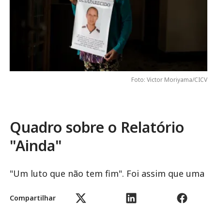
Foto: Victor Moriyama/CICV
Quadro sobre o Relatório
"Ainda"
"Um luto que não tem fim". Foi assim que uma
mãe descreve o sofrimento que sente desde o
Compartilhar
desaparecimento de seu filho, no estado de
São Paulo. Outra mãe deu a seguinte