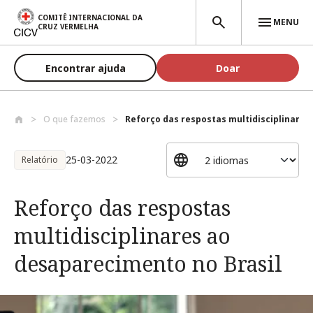
Passar para o conteúdo principal
COMITÊ INTERNACIONAL DA
MENU
CRUZ VERMELHA
Encontrar ajuda
Doar
O que fazemos
Reforço das respostas multidisciplinares.
25-03-2022
Relatório
Reforço das respostas
multidisciplinares ao
desaparecimento no Brasil