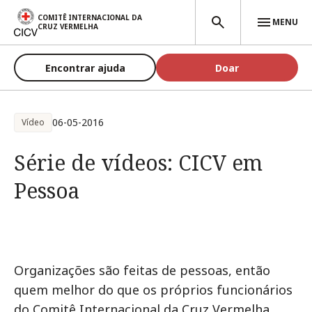
Passar para o conteúdo principal
COMITÊ INTERNACIONAL DA
MENU
CRUZ VERMELHA
Encontrar ajuda
Doar
06-05-2016
Vídeo
Série de vídeos: CICV em
Pessoa
Organizações são feitas de pessoas, então
quem melhor do que os próprios funcionários
do Comitê Internacional da Cruz Vermelha