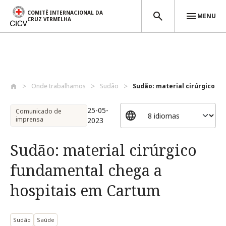
COMITÊ INTERNACIONAL DA
MENU
CRUZ VERMELHA
Passar para o conteúdo principal
Onde trabalhamos
Sudão
Sudão: material cirúrgico fu
25-05-
Comunicado de
imprensa
2023
Sudão: material cirúrgico
fundamental chega a
hospitais em Cartum
Sudão
Saúde