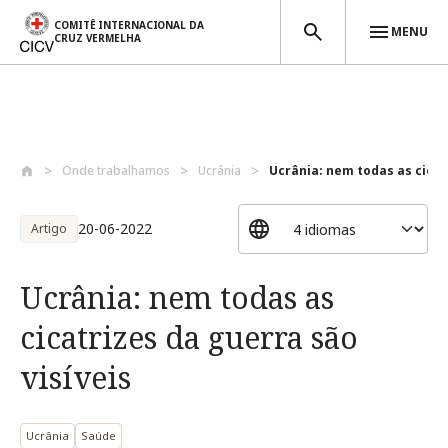
COMITÊ INTERNACIONAL DA
MENU
CRUZ VERMELHA
Passar para o conteúdo principal
Onde trabalhamos
Ucrânia
Ucrânia: nem todas as cicatr
20-06-2022
Artigo
Ucrânia: nem todas as
cicatrizes da guerra são
visíveis
Ucrânia
Saúde