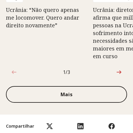
Ucrânia: “Não quero apenas
Ucrânia: direto
me locomover. Quero andar
afirma que mil
direito novamente”
pessoas na Ucr
sofrimento into
necessidades s
maiores em mei
em curso
1/3
1 de 3
Mais
Compartilhar