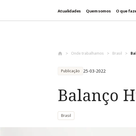
Atualidades
Quem somos
O que faz
Passar para o conteúdo principal
Onde trabalhamos
Brasil
Ba
25-03-2022
Publicação
Balanço H
Brasil