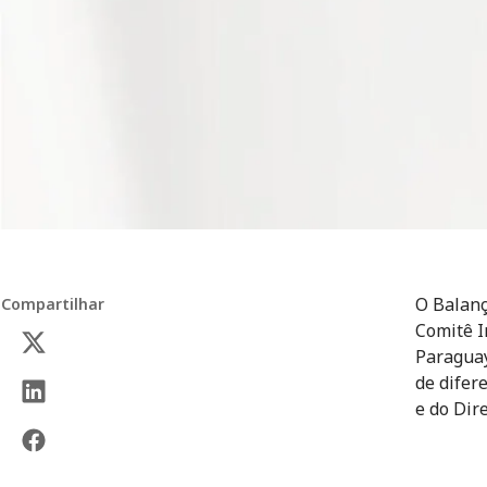
O Balanç
Compartilhar
Comitê I
Paraguay
de difer
e do Dir