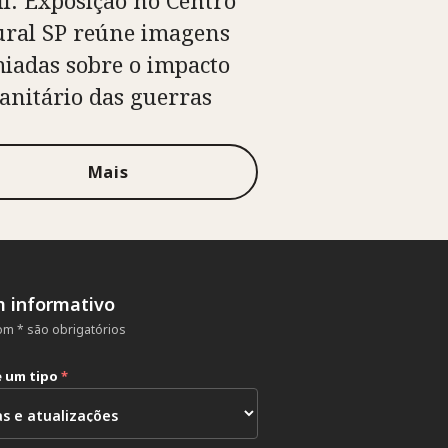
il: Exposição no Centro
ural SP reúne imagens
iadas sobre o impacto
nitário das guerras
Mais
m informativo
m * são obrigatórios
e um tipo
*