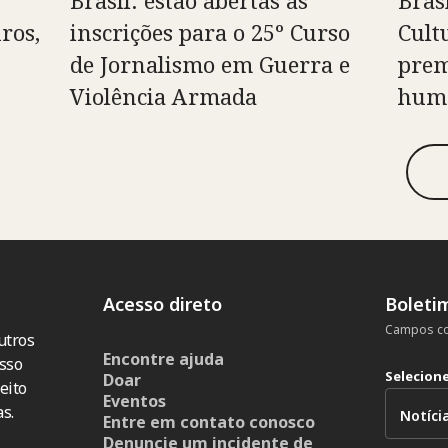
Brasil: estão abertas as
Bras
ros,
inscrições para o 25º Curso
Cult
de Jornalismo em Guerra e
prem
Violência Armada
huma
Acesso direto
Boleti
Campos co
utros
Encontre ajuda
sso
Selecion
Doar
eito
Eventos
s.
Entre em contato conosco
Denuncie um incidente de