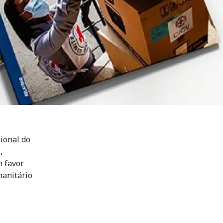
ional do
,
 favor
manitário