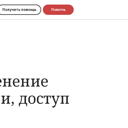
Получить помощь
Помочь
енение
и, доступ