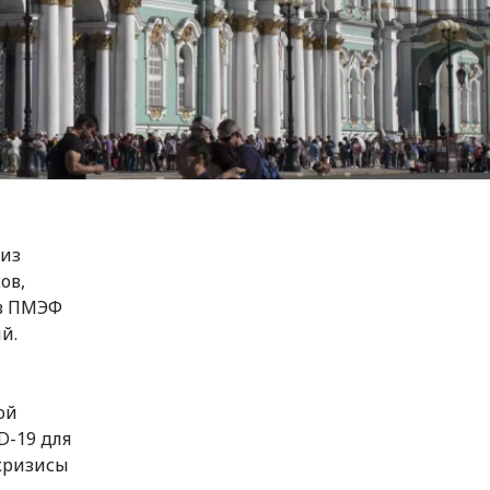
 из
ов,
ов ПМЭФ
й.
ой
D-19 для
кризисы