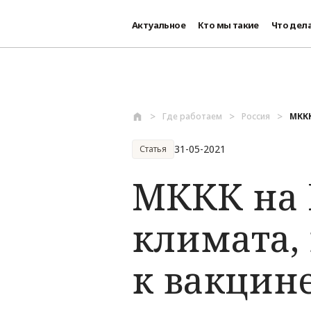
Актуальное
Кто мы такие
Что дел
Перейти к основному содержанию
Где работаем
Россия
МККК
31-05-2021
Статья
МККК на 
климата,
к вакцине