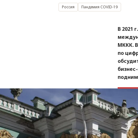
Россия
Пандемия COVID-19
В 2021 
междун
МККК. 
по циф
обсуди
бизнес
подним