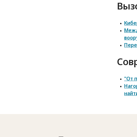
Выз
Кибе
Межд
воор
Пере
Сов
"От 
Наго
найт