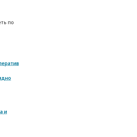
ть по
ператив
лядно
а и