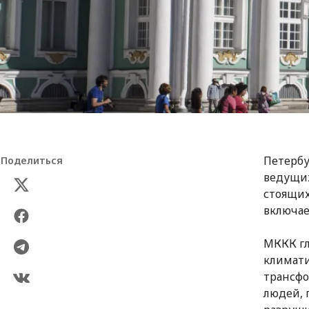
Петербу
Поделиться
ведущих
стоящих
включае
МККК гл
климат
трансфо
людей, 