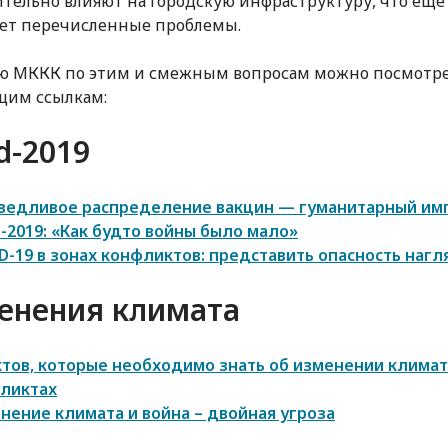
тельно влияют на городскую инфраструктуру, что еще
ет перечисленные проблемы.
ю МККК по этим и смежным вопросам можно посмотре
щим ссылкам:
d-2019
ведливое распределение вакцин — гуманитарный им
d-2019: «Как будто войны было мало»
D-19 в зонах конфликтов: представить опасность наг
енения климата
ктов, которые необходимо знать об изменении климат
ликтах
нение климата и война – двойная угроза