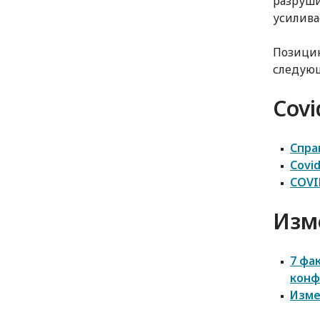
разруши
усилива
Позици
следую
Covi
Спра
Covi
COVI
Изм
7 фа
конф
Изме