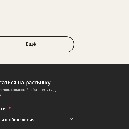
Ещё
аться на рассылку
еченные знаком *, обязательны для
я
 тип
*