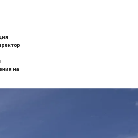
ция
иректор
и
ения на