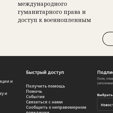
международного
гуманитарного права и
доступ к военнопленным
Быстрый доступ
Подпис
Поля, отм
ации и
заполнени
Получить помощь
Помочь
ву и
Выбрать
События
Связаться с нами
Сообщить о неправомерном
поведении