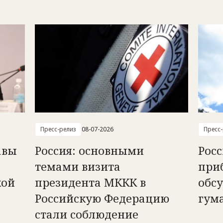
Пресс-релиз
08-07-2026
Пресс
авы
Россия: основными
Рос
темами визита
при
кой
президента МККК в
обс
Российскую Федерацию
гум
стали соблюдение