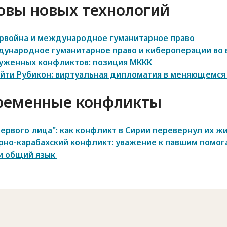
овы новых технологий
рвойна и международное гуманитарное право
ународное гуманитарное право и кибероперации во 
уженных конфликтов: позиция МККК
йти Рубикон: виртуальная дипломатия в меняющемся
ременные конфликты
первого лица": как конфликт в Сирии перевернул их ж
рно-карабахский конфликт: уважение к павшим помог
и общий язык