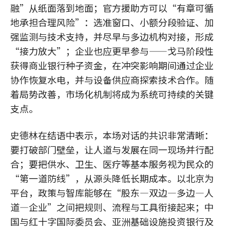
融”从纸面落到地面；官方援助方可以“有章可循
地承担合理风险”：选准窗口、小额分段验证、加
强监测与技术支持，并尽早与多边机构对接，形成
“接力放大”；企业也应更早参与——戈马阶段性
获得商业银行种子资金，在冲突影响期间通过企业
协作恢复水电，并与设备供应商探索技术合作。随
着局势改善，市场化机制将成为系统可持续的关键
支点。
史德林在结语中表示，本场对话的共识非常清晰：
要打破部门壁垒，让人道与发展在同一现场并行配
合；要把供水、卫生、医疗等基本服务视为民众的
“第一道防线”，从源头降低长期成本。以北京为
平台，政策与智库能够在“股东—双边—多边—人
道—企业”之间把规则、流程与工具衔接起来；中
国与红十字国际委员会、亚洲基础设施投资银行及