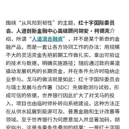
围绕“从风险到韧性”的主题，
红十字国际委员
会、人道创新金融中心高级顾问胡安·柯德克
介
绍，所谓“
人道混合融资
”，并不是某个新奇的金
融产品，而是一套让各方协同工作的办法：用规模
不大的灵活资金先把前期工作做扎实，拿出可验证
的技术与数据，明确实施路径；随后通过政府渠道
撬动发展机构的长期资金，并在条件允许时吸纳企
业参与。戈马的做法就是如此：红十字国际委员会
与瑞士发展与合作署（SDC）先做勘测与试验，形
成可信的依据，世界银行因此扩大了对戈马的投
入，项目也由临时修补转向系统建设。这种方法正
在从供水延展到能源可及、普惠金融和生计改善等
领域。至于世界银行为何愿意加入并显著加码，胡
安指出，这是多重条件叠加的结果：一是红十字国