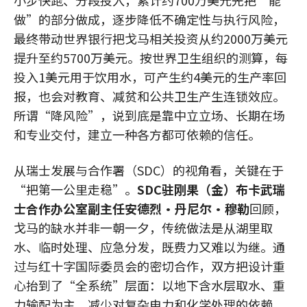
做”的部分做成，逐步降低不确定性与执行风险，
最终带动世界银行把戈马相关投资从约2000万美元
提升至约5700万美元。按世界卫生组织的测算，每
投入1美元用于饮用水，可产生约4美元的生产率回
报，也会对教育、减贫和公共卫生产生连锁效应。
所谓“降风险”，说到底是靠中立立场、长期在场
和专业交付，建立一种各方都可依赖的信任。
从瑞士发展与合作署（SDC）的视角看，关键在于
“把第一公里走稳”。
SDC驻刚果（金）布卡武瑞
士合作办公室副主任安德烈·丹尼尔·穆勒
回顾，
戈马的缺水并非一朝一夕，传统做法是从湖里取
水、临时处理、应急分发，既费力又难以为继。通
过与红十字国际委员会的密切合作，双方把设计重
心抬到了“全系统”层面：以地下含水层取水、重
力输配为主，减少对复杂电力和化学处理的依赖，