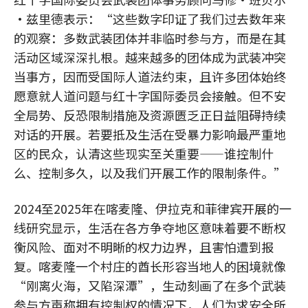
·兹里德表示：“这些数字印证了我们过去数年来
的观察：多数武装团体并非临时参与方，而是在其
活动区域深深扎根。越来越多的团体成为武装冲突
当事方，因而受国际人道法约束，且许多团体始终
愿意就人道问题与红十字国际委员会接触。但不安
全局势、反恐限制措施及资源匮乏正日益阻碍持续
对话的开展。若要抵及生活在受暴力影响最严重地
区的民众，认清这些现实至关重要——谁控制什
么、控制多久，以及我们开展工作的限制条件。”
2024至2025年在喀麦隆、伊拉克和菲律宾开展的一
线研究显示，生活在各方争夺地区意味着要不断权
衡风险、面对不明晰的权力边界，且害怕遭到报
复。喀麦隆一个村庄的酋长形容当地人的困境就像
“刚离火海，又陷深潭”，生动刻画了在多个武装
参与方声称拥有控制权的情况下，人们为求安全所