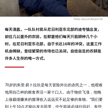
Photo: Adavize Baiye/ICRC
每天清晨，一队队村民从尼日利亚东北部的迪夸镇出发，
前往几公里外的农田，在那里他们每天只能耕种几个小
时。在尼日利亚东北部，由于长达16年的冲突，这里工作
机会稀缺，曾经繁荣的市场也已关闭，自给自足的农耕是
许多人生存的唯一方式。
70岁的朱里·易卜拉欣是每天冒险外出的农民之一，他艰难
地用自己种的粮食养活一家十口人。由于物价飞涨，他晚
上做裁缝赚来的微薄收入远远买不起足够的食物。“我们要
到上午10点才能出发去田里，中午前就必须往回赶。有些