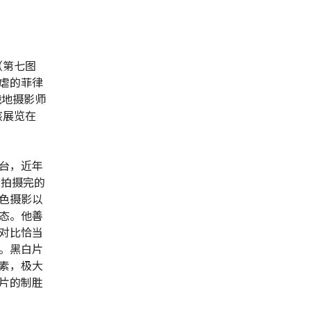
（第七图
虐的菲律
战地摄影师
该展览在
台，近年
，拍摄完的
色摄影以
态。他善
对比恰当
。黑白片
素，极大
片的制胜