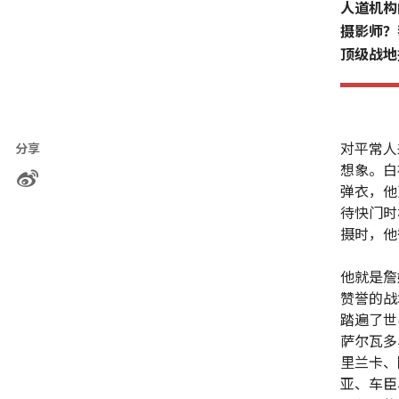
人道机构
摄影师？
顶级战地
对平常人
分享
想象。白
弹衣，他
待快门时
摄时，他
他就是詹
赞誉的战
踏遍了世
萨尔瓦多
里兰卡、
亚、车臣