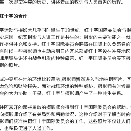
每一次野蛮冲突的历史，讲述着血的教训与人类自省的历程。
红十字的合作
字运动与摄影术几乎同时诞生于19世纪。红十字国际委员会与
史原因。纪实摄影与人道工作是共生的：摄影的主要功能之一就
作提供补充和支持。红十字国际委员会聘请在国际上久负盛名的
有时候一些摄影师也主动来到日内瓦总部或红十字设在冲突地区
师用镜头讲述由战争引发的种种痛苦，红十字国际委员会买下摄
摄的照片。
或冲突所在地的环境比较恶劣,摄影师贸然进入当地拍摄照片，
命危险和财物损失。面对战场环境的种种威胁，摄影师有时候需
会的大力协助。于是，红十字与摄影师产生了一种共生关系。
往阿富汗的那些勇敢的摄影师会得到红十字国际委员会的帮助。
向摄影师介绍了有关局势和后勤状况，这种介绍对于了解当时的
影师们获准拍摄红十字国际委员会的工作，这些照片不仅让人们
，也积极促进了人道工作。