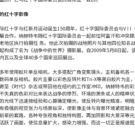
的红十字影像
际红十字与红新月运动诞生150周年，红十字国际委员会与V I I
展合作，纳赫特韦随红十字国际委员会一起前往阿富汗和冲突肆
老地区执行拍摄任 务。他此次拍摄的战地照片与其他四位知名
起构成了名为《战争中的世界》摄影展。自2009年5月8日起，
内瓦以及全球40多个国家巡回展出。
多年使用胶片单反相机，大多搭配广角变焦镜头，主机备机各一
数码单反相机。胶片主要以彩色反转片和Tri-X等黑白胶片为主
寄至《时代》杂志或带回他在纽约的工作室冲印。纳赫特韦的彩
不失真的色彩对比来表达战争的惨烈、环境的萧条或人的精神状
的光线下迅速按经验和心算确定曝光，使反转片曝光精准，明暗
有极强的视觉张力与场景纵深，使影像主体与背景环境紧密融合
前辈的套路，各种夸张视角和独特构图，再加阴影和大景深等元
活跃了画面，使信息量扩大，感染力增强。而这一切正是报道图