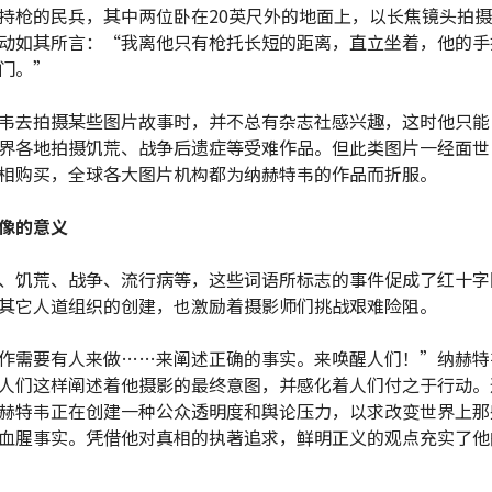
持枪的民兵，其中两位卧在20英尺外的地面上，以长焦镜头拍
动如其所言：“我离他只有枪托长短的距离，直立坐着，他的手
快门。”
韦去拍摄某些图片故事时，并不总有杂志社感兴趣，这时他只能
界各地拍摄饥荒、战争后遗症等受难作品。但此类图片一经面世
相购买，全球各大图片机构都为纳赫特韦的作品而折服。
像的意义
、饥荒、战争、流行病等，这些词语所标志的事件促成了红十字
其它人道组织的创建，也激励着摄影师们挑战艰难险阻。
作需要有人来做……来阐述正确的事实。来唤醒人们！”纳赫特
人们这样阐述着他摄影的最终意图，并感化着人们付之于行动。
赫特韦正在创建一种公众透明度和舆论压力，以求改变世界上那
血腥事实。凭借他对真相的执著追求，鲜明正义的观点充实了他