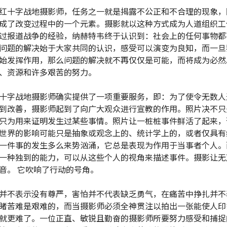
红十字战地摄影师，任务之一就是揭露不公正和不合理的现象，
成了改变过程中的一个元素。摄影就以这种方式成为人道组织工
过报道战争的经验，纳赫特韦终于认识到：社会上的任何事物都
问题的解决始于大家共同的认识，感受可以演变为良知，而一旦
始发挥作用，那么问题的解决就不再仅仅是可能，而将成为必然
、资源和许多艰苦的努力。
十字战地摄影师确实提供了一项重要服务，即：为了使令无数人
到改善，摄影师起到了向广大观众进行宣教的作用。照片决不只
只为用来证明发生过某些事情。照片让一桩桩事件鲜活了起来，
世界的影响可能只是抽象或观念上的、统计学上的，或者仅具有
一件事的发生多么来势汹涌，它总是表现为作用于当事者个人。
一种独到的能力，可以从这些个人的视角来描述事件。摄影让无
音。 它吹响了行动的号角。
并不表示没有尊严，害怕并不代表缺乏勇气，在痛苦中挣扎并不
睹苦难是艰难的，而当摄影师必须全神贯注以拍出一张能使人印
就更难了。一位正直、敏锐且勤奋的摄影师所要努力感受和捕捉