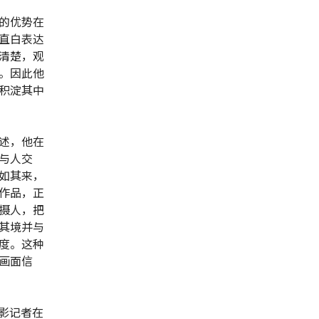
的优势在
直白表达
清楚，观
。因此他
积淀其中
述，他在
与人交
如其来，
作品，正
摄人，把
其境并与
度。这种
画面信
影记者在