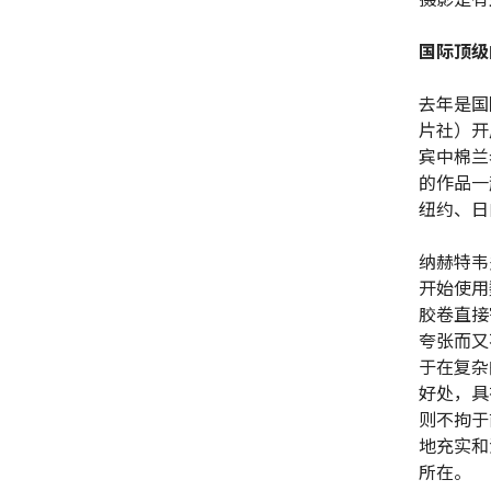
国际顶级
去年是国
片社）开
宾中棉兰
的作品一
纽约、日
纳赫特韦
开始使用
胶卷直接
夸张而又
于在复杂
好处，具
则不拘于
地充实和
所在。