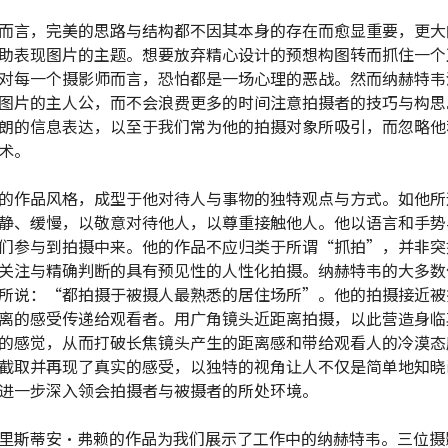
而言，完美的思路与结构都不因其本身的存在而愈显重要，更大
助表现图片的主题。想要放弃精心设计的预想构图转而抓住一个
对每一个摄影师而言，恐怕都是一场心理的恶战。然而纳赫特韦
图片的主人公，而不会浪费更多的时间注意拍摄者的技巧与构思
朗的信息表达，以至于我们常为他的拍摄对象所吸引，而忽略他
技术。
的作品风格，成型于他对待人与事物的独特观点与方式。如他所
静、缓慢，以敬意对待他人，以尊重接触他人。他以语言和手势
们参与到拍摄中来。他的作品不应归类于所谓“抓拍”，并非突
关注与精确判断的具有预见性的人性化拍摄。纳赫特韦的大多数
所说：“都拍摄于被摄人最熟悉的居住场所”。他的拍摄接近被
离的感受传递给观看者。用广角镜头近距离拍摄，以此营造身临
的感觉，从而打破长焦镜头产生的距离感和带给观看人的冷漠态
截取并再现了真实的感受，以独特的视角让人不仅是简单地知晓
进一步深入领会拍摄者与被摄者的所处环境。
里斯蒂安•弗赖的作品为我们展示了工作中的纳赫特韦。三位摄