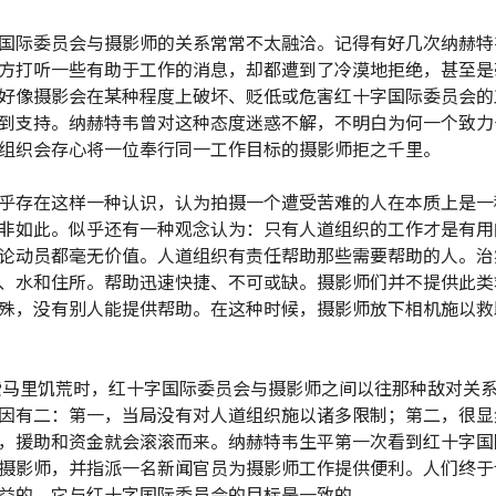
国际委员会与摄影师的关系常常不太融洽。记得有好几次纳赫特
方打听一些有助于工作的消息，却都遭到了冷漠地拒绝，甚至是
好像摄影会在某种程度上破坏、贬低或危害红十字国际委员会的
到支持。纳赫特韦曾对这种态度迷惑不解，不明白为何一个致力
组织会存心将一位奉行同一工作目标的摄影师拒之千里。
乎存在这样一种认识，认为拍摄一个遭受苦难的人在本质上是一
非如此。似乎还有一种观念认为：只有人道组织的工作才是有用
论动员都毫无价值。人道组织有责任帮助那些需要帮助的人。治
、水和住所。帮助迅速快捷、不可或缺。摄影师们并不提供此类
殊，没有别人能提供帮助。在这种时候，摄影师放下相机施以救
。
年索马里饥荒时，红十字国际委员会与摄影师之间以往那种敌对关
因有二：第一，当局没有对人道组织施以诸多限制；第二，很显
，援助和资金就会滚滚而来。纳赫特韦生平第一次看到红十字国
摄影师，并指派一名新闻官员为摄影师工作提供便利。人们终于
益的，它与红十字国际委员会的目标是一致的。