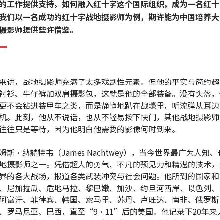
的工作提供支持。如何融入红十字这个国际组织，成为一名红十
我们以一名成功的红十字战地摄影师为例，期许能为中国培养大
摄影师提供些许借鉴。
来讲，战地摄影师充满了太多戏剧性元素。但他的平实与简约超
衬衫、牛仔裤加双肩摄影包，这就是他的全部装备。没有头盔，
更不会钻进装甲车之类，而是静静地趴在战壕里，听流弹从耳边
机。此刻，他从不说话，也从不轻易按下快门，其他战地摄影师
往往只是等待，因为他明白他需要的影像何时到来。
姆斯•纳赫特韦（James Nachtwey），当今世界最广为人知
地摄影师之一。凭借超人的勇气、不凡的预见力和精湛的技术，
界的各大战场，报道各类武装冲突与社会问题。他所到的国家和
、尼加拉瓜、危地马拉、黎巴嫩、加沙、约旦河西岸、以色列、
阿富汗、菲律宾、韩国、索马里、苏丹、卢旺达、南非、俄罗斯
、罗马尼亚、巴西，直至“9•11”后的美国。他记录下20年来