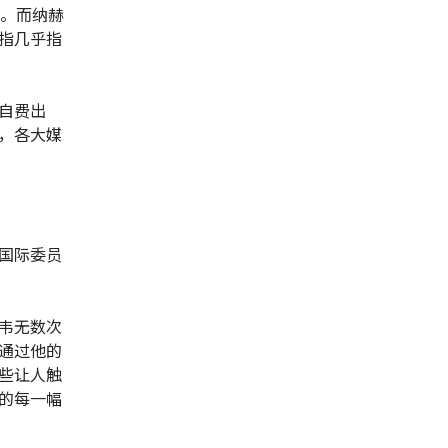
摄。而纳赫
指几乎指
自费出
，各大媒
国际委员
韦无数次
通过他的
些让人触
的每一幅