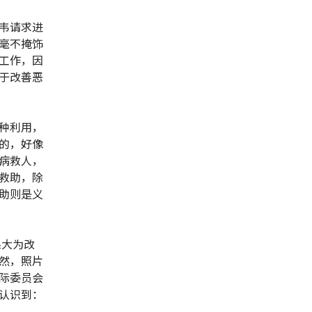
韦请求进
毫不掩饰
工作，因
于改善恶
种利用，
的，好像
病救人，
救助，除
助则是义
系大为改
然，照片
际委员会
认识到：