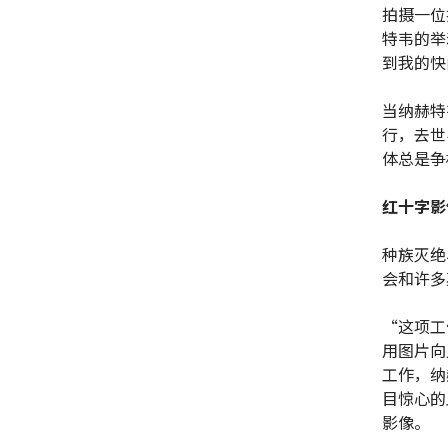
拍摄一位
特韦的举
到我的
当纳赫特
行，去世
体总是争
红十字影
种族灭绝
会和许多
“这项工
用图片向
工作，纳
目惊心的
影像。