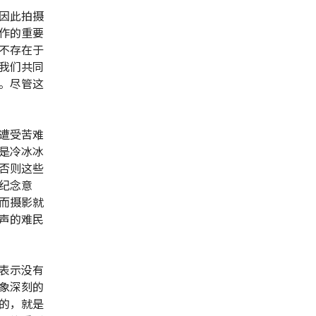
因此拍摄
作的重要
不存在于
我们共同
。尽管这
遭受苦难
是冷冰冰
否则这些
纪念意
而摄影就
声的难民
表示没有
象深刻的
的，就是