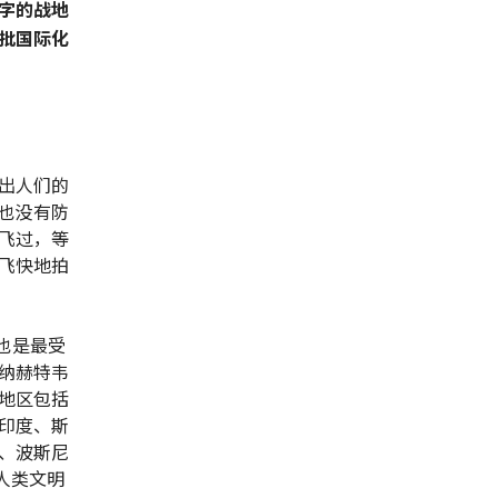
字的战地
批国际化
出人们的
也没有防
飞过，等
飞快地拍
、也是最受
纳赫特韦
地区包括
印度、斯
、波斯尼
人类文明