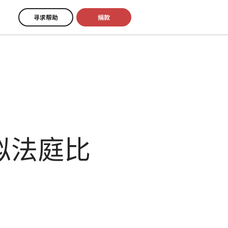
寻求帮助
捐款
拟法庭比