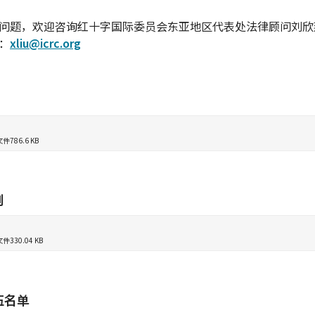
问题，欢迎咨询红十字国际委员会东亚地区代表处法律顾问刘欣
：
xliu@icrc.org
文件
786.6 KB
则
文件
330.04 KB
伍名单