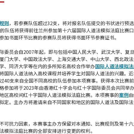
规则
，若参赛队伍超过32支，将对报名队伍提交的书状进行预
名的队伍将获得前往兰州参加第十六届国际人道法模拟法庭比赛
参加书面环节比赛的参赛队员将获得书面环节参赛证书。
际委员会自2007年起，即与包括中国人民大学、武汉大学、复
厦门大学、中国政法大学、上海交通大学、中山大学、西北政法
学、同济大学等在内的多所知名高校合作举办
国际人道法模拟法
将国际人道法纳入高校课程并培养学生对国际人道法的兴趣。近
过40支来自全国不同高校的队伍参加本项赛事。获得本次比赛
格参加将于2023年由香港红十字会与红十字国际委员会共同举
地区高校间红十字国际人道法模拟法庭比赛。本项赛事的
案例
由
拟定。主办方将邀请来自不同国家和地区的国际人道法及国际法
不可抗力因素，本赛事主办方保留对本通知、比赛规则及第十六
法模拟法庭比赛的全部安排进行变更的权利。