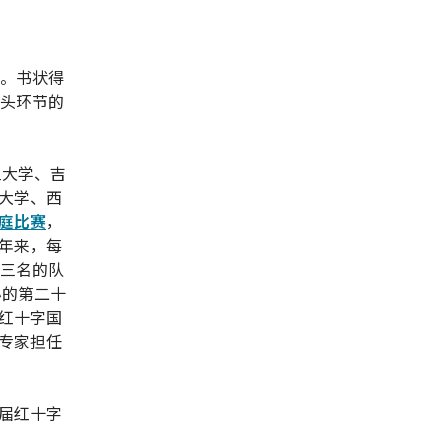
选。书状得
口头环节的
旦大学、吉
大学、西
庭比赛
，
年来，每
前三名的队
办的第二十
红十字国
专家担任
届红十字