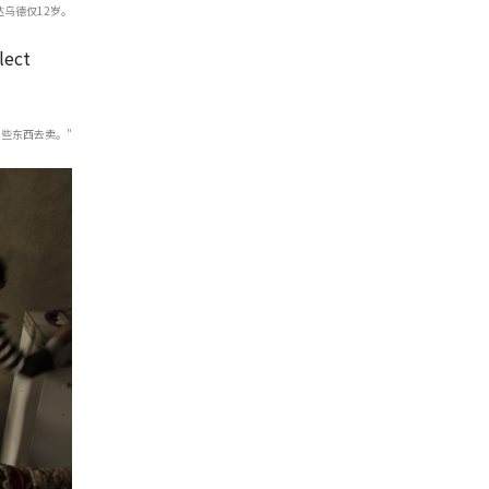
达乌德仅12岁。
些东西去卖。"