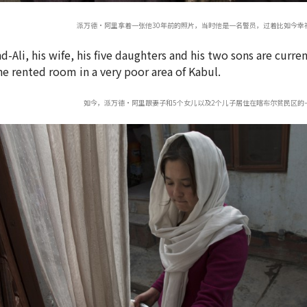
派万德·阿里拿着一张他30年前的照片，当时他是一名警员，过着比如今幸
如今，派万德·阿里跟妻子和5个女儿以及2个儿子居住在喀布尔贫民区的