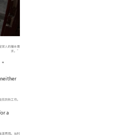
足家人的基本需
求。”
"
能找到新工作。
了偷渡费用。当时