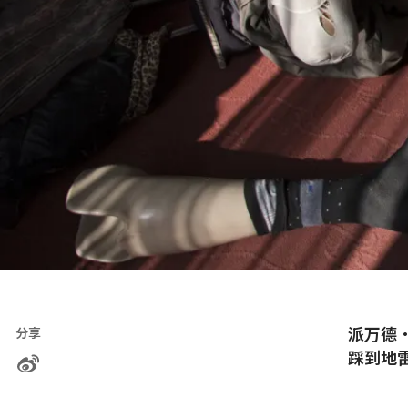
派万德·
分享
踩到地