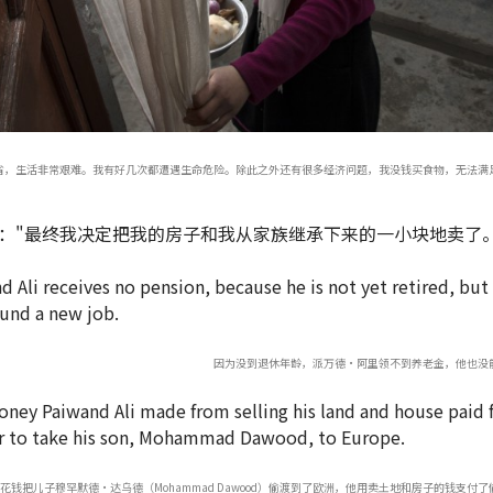
省，生活非常艰难。我有好几次都遭遇生命危险。除此之外还有很多经济问题，我没钱买食物，无法满
："最终我决定把我的房子和我从家族继承下来的一小块地卖了。
因为没到退休年龄，派万德·阿里领不到养老金，他也没
花钱把儿子穆罕默德·达乌德（Mohammad Dawood）偷渡到了欧洲，他用卖土地和房子的钱支付