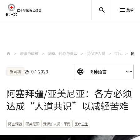
菜单
红十字国际委员会
跳至主要内容
法律与政策
议题、讨论与裁军
受保护人员
平民
阿塞
25-07-2023
新闻稿
阿塞拜疆/亚美尼亚：各方必须
达成“人道共识”以减轻苦难
阿塞拜疆
亚美尼亚
受保护人员：平民
医疗卫生