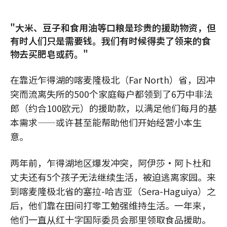
"大米、豆子和食用油等口粮是珍贵的援助物资，但
有时人们只是需要钱。我们有时候得卖了领来的食
物去买肥皂或药。"
在靠近乍得湖的喀麦隆极北（Far North）省，因冲
突而流离失所的500个家庭每户都领到了6万中非法
郎（约合100欧元）的援助款，以满足他们每月的基
本需求——或许甚至能帮助他们开始经营小本生
意。
两年前，乍得湖地区爆发冲突，阿伊莎•阿卜杜和
丈夫还有5个孩子无法继续生活，被迫逃离家园。来
到喀麦隆极北省的塞拉-哈吉亚（Sera-Haguiya）之
后，他们靠在田间打零工勉强维持生活。一年来，
他们一直从红十字国际委员会那里领取食品援助。