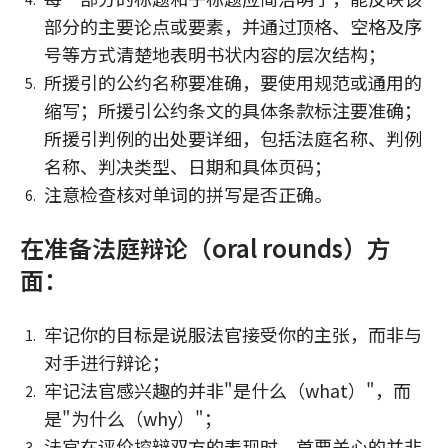
部分的主要论点或要素，并通过顶格、空格及序
号等方式清楚地表明书状内容的层次结构；
所援引的公约名称要准确，要使用规范或通用的
缩写；所援引公约条文的具体条款标注要准确；
所援引判例的出处要详细，包括法庭名称、判例
名称、判决类型、日期和具体页码；
注意检查核对单词的拼写是否正确。
在准备法庭辩论（oral rounds）方
面：
牢记你的目标是说服法官接受你的主张，而非与
对手进行辩论；
牢记法官感兴趣的并非"是什么（what）"，而
是"为什么（why）"；
法官在评价控辩双方的表现时，首要关心的并非