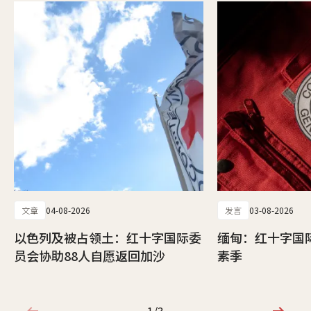
文章
04-08-2026
发言
03-08-2026
以色列及被占领土：红十字国际委
缅甸：红十字国
员会协助88人自愿返回加沙
素季
1/3