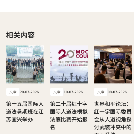
相关内容
文章
20-07-2026
文章
10-07-2026
文章
08-07-2026
第十五届国际人
第二十届红十字
世界和平论坛：
道法暑期班在江
国际人道法模拟
红十字国际委员
苏宜兴举办
法庭比赛开始报
会从人道视角探
名
讨武装冲突中的