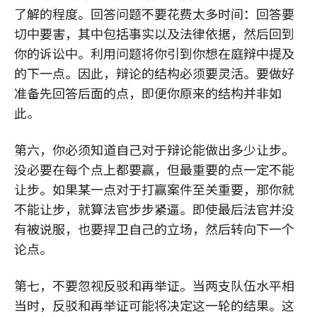
了解的程度。回答问题不要花费太多时间：回答要
切中要害，其中包括事实以及法律依据，然后回到
你的诉讼中。利用问题将你引到你想在庭辩中提及
的下一点。因此，辩论的结构必须要灵活。要做好
准备先回答后面的点，即便你原来的结构并非如
此。
第六，你必须知道自己对于辩论能做出多少让步。
没必要在每个点上都要赢，但最重要的点一定不能
让步。如果某一点对于打赢案件至关重要，那你就
不能让步，就算法官步步紧逼。即使最后法官并没
有被说服，也要捍卫自己的立场，然后转向下一个
论点。
第七，不要忽视反驳和再举证。当两支队伍水平相
当时，反驳和再举证可能将决定这一轮的结果。这