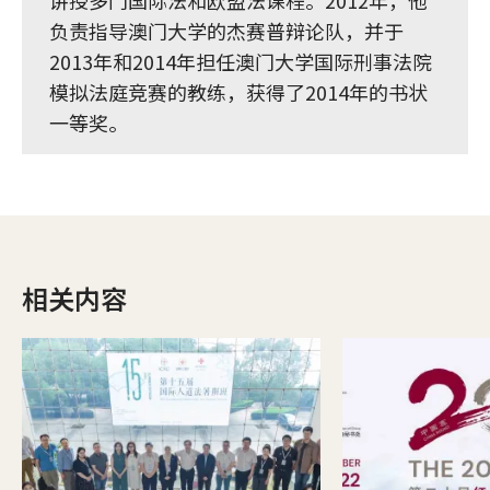
讲授多门国际法和欧盟法课程。2012年，他
负责指导澳门大学的杰赛普辩论队，并于
2013年和2014年担任澳门大学国际刑事法院
模拟法庭竞赛的教练，获得了2014年的书状
一等奖。
相关内容