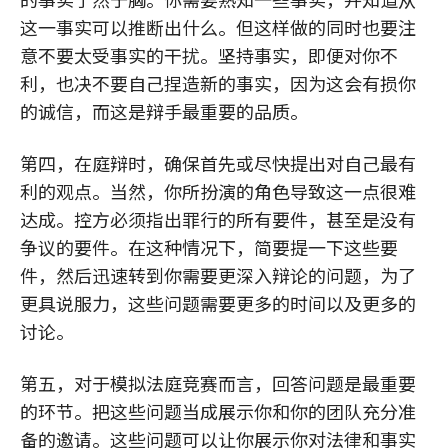
这一事实可以推断出什么。但这样做的同时也要注
意不要太受事实的干扰。坚持事实，即便对你不
利，也决不要自己捏造新的事实，因为这会有损你
的诚信，而这是辩手最重要的品质。
第四，在庭辩时，确保首先或尽快提出对自己最有
利的观点。当然，你所扮演的角色导致这一点很难
达成。控方必须指出罪行的所有要件，甚至是没有
争议的要件。在这种情况下，简要提一下这些要
件，然后迅速转到你需要更深入辩论的问题，为了
更具说服力，这些问题需要更多的时间以及更多的
讨论。
第五，对于模拟法庭竞赛而言，回答问题是最重要
的环节。把这些问题当成展示你和你的团队充分准
备的邀请。这些问题可以让你展示你对法律和事实