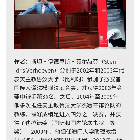
作者：
斯坦·伊德里斯·费尔赫芬（Sten
Idris Verhoeven）分别于2002年和2003年代
表天主教鲁汶大学（比利时）参加了杰赛普
国际人道法模拟法庭竞赛，并获得2003年竞
赛中辩手第36名。之后，2004年至2009年，
他多次担任天主教鲁汶大学杰赛普辩论队的
教练，最好成绩是进入四分之一决赛，并获
得了迪拉德奖（国际和国内轮次书状一等
奖）。2009年，他担任澳门大学助理教授，