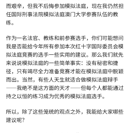
而艰辛，但我不后悔参加模拟法庭，现在我仍然担
任国际刑事法院模拟法庭澳门大学参赛队伍的教
练。
作为一名法官、教练和前参赛选手，你们可能想问
我是否能给今年所有参加本次红十字国际委员会模
拟法庭竞赛的选手一些实用的建议。那么我们就先
来说说模拟法庭的一些简单事实：没有秘密和捷
径，只有竭尽全力准备竞赛才能在模拟法庭中脱颖
而出。当然，有些人天生就适合做模拟法庭辩手
——我绝不是这方面的天才——但每个人都能通过
持之以恒的练习成为优秀的模拟法庭选手。
所以，除了这些笼统的观点之外，我能给大家哪些
建议呢？