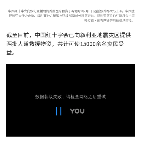
中国红十字会向叙利亚援助的首批医疗物资于当地时间2月9日运抵叙首都大马士革。中国驻
叙利亚大使史宏微、叙利亚地方管理与环境部副部长穆阿塔兹、叙利亚阿拉伯红新月会主席
哈立德·侯布巴提等前往机场迎接。
截至目前，中国红十字会已向叙利亚地震灾区提供
两批人道救援物资，共计可使15000余名灾民受
益。