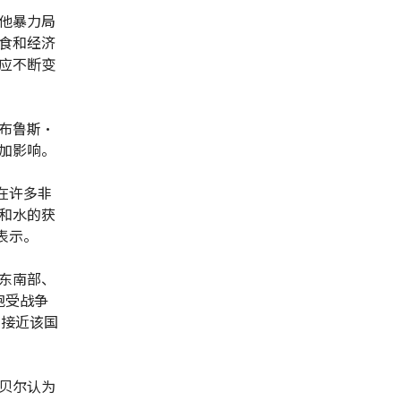
他暴力局
食和经济
应不断变
布鲁斯·
加影响。
在许多非
和水的获
表示。
东南部、
饱受战争
，接近该国
贝尔认为