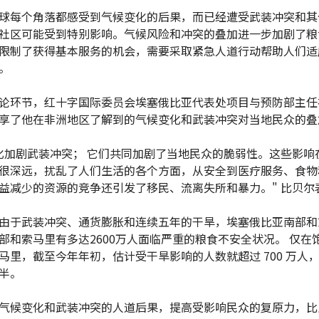
球每个角落都感受到气候变化的后果，而已经遭受武装冲突和其
社区可能受到特别影响。气候风险和冲突的叠加进一步加剧了粮
限制了获得基本服务的机会，需要采取紧急人道行动帮助人们适
。
论环节，红十字国际委员会埃塞俄比亚代表处项目与预防部主任
享了他在非洲地区了解到的气候变化和武装冲突对当地民众的叠
化加剧武装冲突； 它们共同加剧了当地民众的脆弱性。这些影响
很深远，扰乱了人们生活的各个方面，从安全到医疗服务、食物
益减少的资源的竞争还引发了移民、流离失所和暴力。" 比贝尔
由于武装冲突、通货膨胀和连续五年的干旱，埃塞俄比亚南部和
部和索马里有多达2600万人面临严重的粮食不安全状况。 仅在
马里，截至今年年初，估计受干旱影响的人数就超过 700 万人
半。
气候变化和武装冲突的人道后果，提高受影响民众的复原力，比