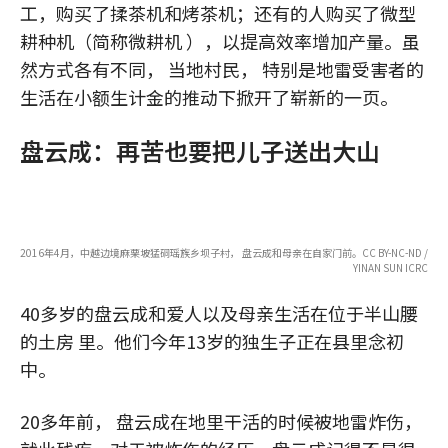
工，购买了揉茶机和烤茶机；还有的人购买了微型
耕种机（简称微耕机 ），以提高效率增加产量。虽
然方式各有不同， 当地村民， 特别是地雷受害者的
生活在小额生计金的推动下掀开了崭新的一页。
盘云成：再苦也要把儿子送出大山
2016年4月，中越边境麻栗坡猛硐瑶族乡坝子村， 盘云成和母亲在自家门前。CC BY-NC-ND /
YINAN SUN ICRC
40多岁的盘云成和爱人以及母亲生活在位于半山腰
的土房 里。他们今年13岁的独生子正在县里念初
中。
20多年前， 盘云成在地里干活的时候被地雷炸伤，