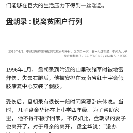
们能够在巨大的生活压力下得到一丝喘息。
盘朝录 : 脱离贫困户行列
2016年4月，中越边境麻栗坡猛硐瑶族乡坝子村，盘朝录一家，右一为盘朝录，中间为儿子
盘金华和孙子。CC BY-NC-ND / YINAN SUN ICRC
1996年1月， 盘朝录到附近的山里砍猪草时被地雷
炸伤。失去右腿后，他被安排在云南省红十字会假
肢康复中心安装了假肢。
受伤后，盘朝录有很长一段时间需要卧床休息。当
时， 儿子盘金华还在上小学四年级。为了帮助家
里， 他不得不辍学回家。 不仅如此，盘朝录的妻子
也离开了。对于母亲的离开， 盘金华说："没办