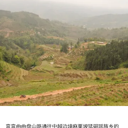
弯弯曲曲盘山路通往中越边境麻栗坡猛硐瑶族乡的