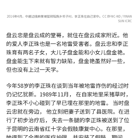
2016年4月，中越边境麻栗坡猛硐瑶族乡坝子村，李正珠在自己家中。CC BY-NC-ND / YINAN
SUN ICRC
盘云忠是盘云成的堂哥，就住在盘云成家附近。他
的爱人李正珠也是一名地雷受害者。盘云忠和李正
珠育有两名子女，大儿子盘金能和小女儿盘金艳。
盘金能生下来就有智力缺陷，盘金艳虽然好一些，
但也没有上过一天学。
今年58岁的李正珠在谈到当年被地雷炸伤的经过时
仍记忆犹新。1989年11月， 在自家地里采猪草时，
李正珠不小心碰到了早已埋在那里的地雷。 当时盘
云忠就在旁边， 他立刻把妻子送到了县医院。在进
行了初步治疗后， 失去一条腿的李正珠被送到了位
于昆明的云南省红十字会假肢康复中心。在那里，
她得到了全面的医疗护理，并安装了假肢。期间，