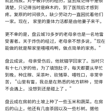
就此残疾。对于被炸伤的经历，盘云成记得不是很
清楚，只记得当时是麻木的，到了医院后才感到
疼。复原的时间很久，缺少劳动力一直困扰着他们
一家。现在， 家里的重体力活都是由他妻子来干。
更不幸的是，盘云城70多岁的老母亲也是一名地雷
受害者。关于炸伤的经过，老母亲不想多说，"现在
能做的就是帮家里喂喂鸡鸭，做点简单的家务。"
盘云成说， 母亲受伤后，他就辍学回家了。当时只
有十七八岁的他，为了填饱肚子，每天都要从早忙
到晚，种庄稼、采茶叶、砍猪草、喂牲口，非常辛
苦， "山里有雷，我总是在熟悉的地方耕种 ，觉得
不会遇上， 没想到还是碰上了 。"
盘云成在房前的土坡上种了一些玉米和蔬菜。在房
后的山上，他还有几亩茶园以及一些杉树。据他