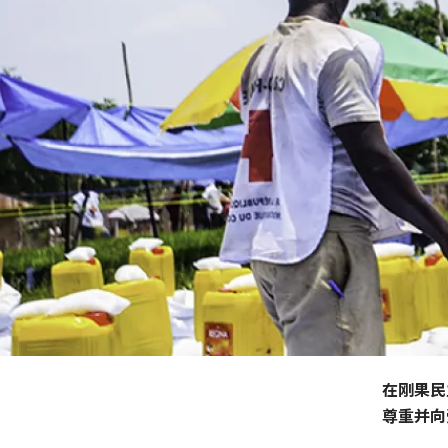
在刚果民
尊重并向