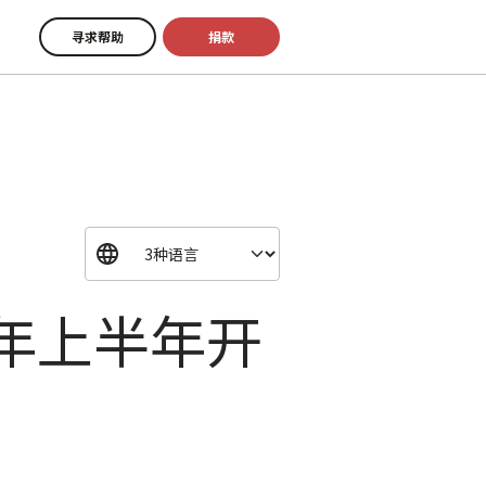
寻求帮助
捐款
0年上半年开