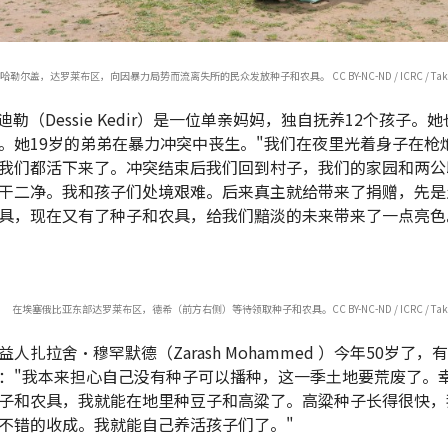
哈勒尔盖，达罗莱布区，向因暴力局势而流离失所的民众发放种子和农具。 CC BY-NC-ND / ICRC / Takele
迪勒（Dessie Kedir）是一位单亲妈妈，独自抚养12个孩子。
。她19岁的弟弟在暴力冲突中丧生。"我们在夜里光着身子在枪
我们都活下来了。冲突结束后我们回到村子，我们的家园和两公
干二净。我和孩子们处境艰难。后来真主就给带来了捐赠，先是
具，现在又有了种子和农具，给我们黯淡的未来带来了一点亮色
在埃塞俄比亚东部达罗莱布区，德希（前方右侧）等待领取种子和农具。CC BY-NC-ND / ICRC / Takele
人扎拉舍·穆罕默德（Zarash Mohammed ）今年50岁了，
："我本来担心自己没有种子可以播种，这一季土地要荒废了。
子和农具，我就能在地里种豆子和高粱了。高粱种子长得很快，
不错的收成。我就能自己养活孩子们了。"