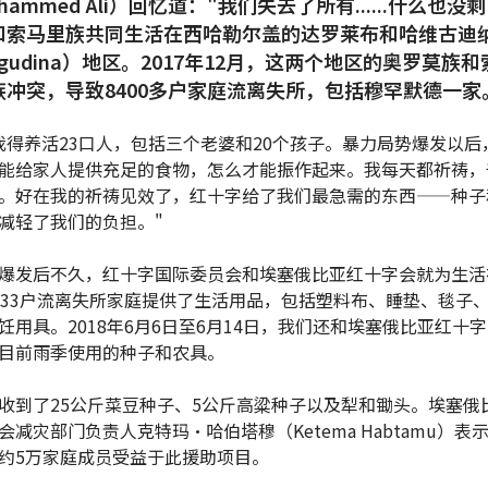
hammed Ali）回忆道："我们失去了所有......什么也没
和索马里族共同生活在西哈勒尔盖的达罗莱布和哈维古迪
igudina）地区。2017年12月，这两个地区的奥罗莫族
族冲突，导致8400多户家庭流离失所，包括穆罕默德一家
我得养活23口人，包括三个老婆和20个孩子。暴力局势爆发以后
能给家人提供充足的食物，怎么才能振作起来。我每天都祈祷，
。好在我的祈祷见效了，红十字给了我们最急需的东西——种子
减轻了我们的负担。"
爆发后不久，红十字国际委员会和埃塞俄比亚红十字会就为生活
433户流离失所家庭提供了生活用品，包括塑料布、睡垫、毯子
饪用具。2018年6月6日至6月14日，我们还和埃塞俄比亚红十
目前雨季使用的种子和农具。
收到了25公斤菜豆种子、5公斤高粱种子以及犁和锄头。埃塞俄
会减灾部门负责人克特玛·哈伯塔穆（Ketema Habtamu）表
约5万家庭成员受益于此援助项目。