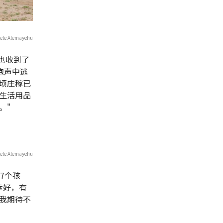
 Alemayehu
她也收到了
炮声中逃
顷庄稼已
生活用品
。"
 Alemayehu
有7个孩
幸好，有
我期待不