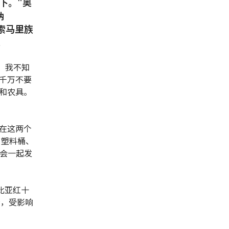
剩下。"奥
纳
和索马里族
。
，我不知
千万不要
和农具。
在这两个
、塑料桶、
字会一起发
比亚红十
示，受影响