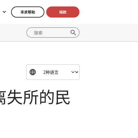
寻求帮助
捐款
离失所的民