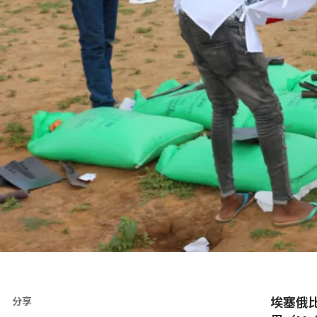
埃塞俄比
分享