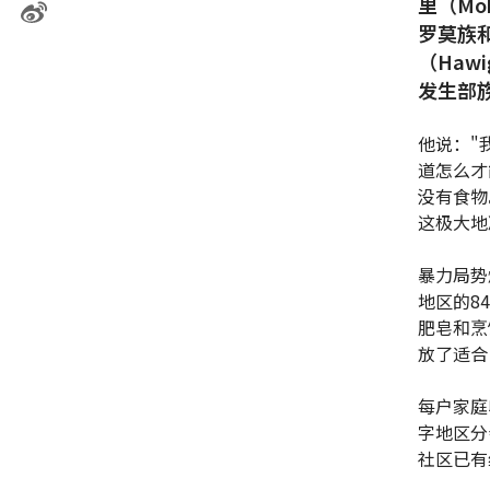
里（Mo
罗莫族
（Haw
发生部
他说："
道怎么才
没有食物
这极大地
暴力局势
地区的8
肥皂和烹
放了适合
每户家庭
字地区分
社区已有