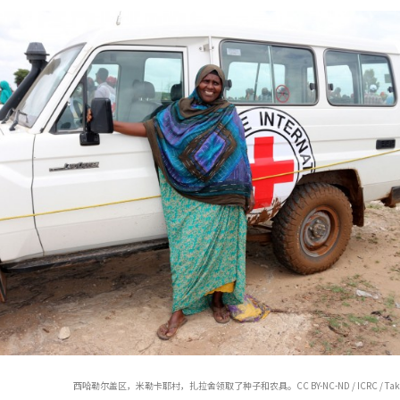
西哈勒尔盖区，米勒卡耶村，扎拉舍领取了种子和农具。CC BY-NC-ND / ICRC / Takele