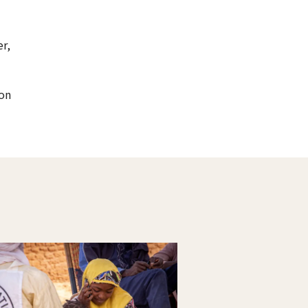
r,
 on