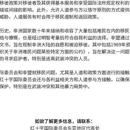
移徙政策对移徙者及其获得基本服务和享受国际法所规定权利的
接或间接的影响。此外，允许人道参与方以恪守原则的方式提供
威胁，人道服务有时会用于移民遏制和返回政策。
历史，非洲国家数十年来接纳和收容了大量包括难民在内的移民
结与慷慨，也是经过明智考量后符合自我利益的选择。非盟通过
文书，旨在规制非洲大陆的自愿和被迫移徙。其中包括1969年
织关于非洲难民问题某些特定方面的公约》，旨在解决这一问题
的寻求庇护者，特别是逃离武装冲突的人员。
际委员会和非盟就移民问题，尤其是人道和政策方面进行的接触
红十字国际委员会还与各利益相关方和人道参与方接触，以确保
保护，特别是在武装冲突和其他暴力局势中。
如欲了解更多信息，请联系：
红十字国际委员会东亚地区代表处