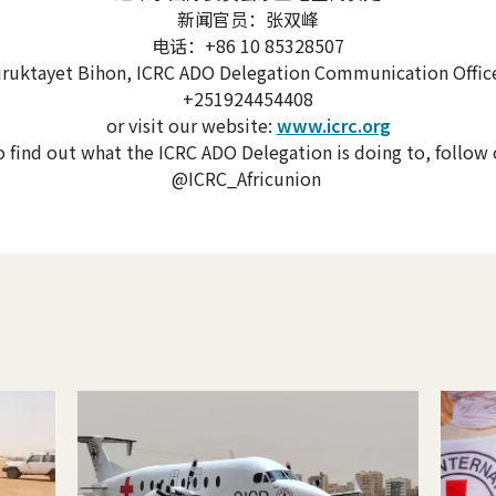
新闻官员：张双峰
电话：+86 10 85328507
iruktayet Bihon, ICRC ADO Delegation Communication Office
+251924454408
or visit our website:
www.icrc.org
 find out what the ICRC ADO Delegation is doing to, follow
@ICRC_Africunion