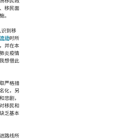
洲移民政
、移民面
施。
认识到移
流动
时所
，并在本
肺炎疫情
我想借此
取严格措
名化，另
和悲剧，
对移民和
缺乏基本
进路线所