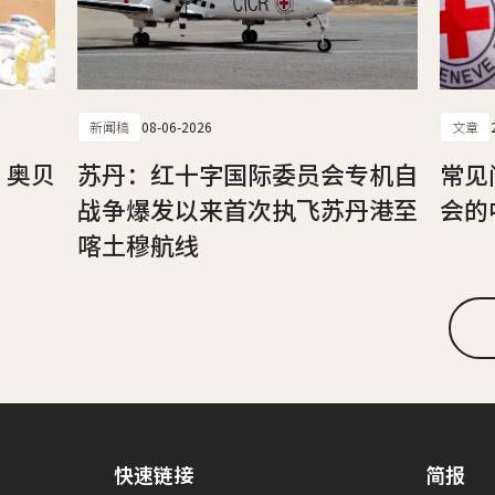
新闻稿
08-06-2026
文章
，奥贝
苏丹：红十字国际委员会专机自
常见
战争爆发以来首次执飞苏丹港至
会的
喀土穆航线
快速链接
简报