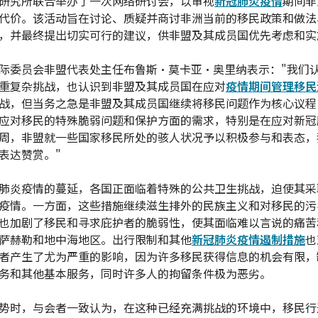
研究所联合举办了一次网络研讨会，以审视
新冠肺炎疫情
期间非
代价。该活动旨在讨论、质疑并商讨非洲当前的移民政策和做法
，并最终提出切实可行的建议，供非盟及其成员国优先考虑和实
际委员会非盟代表处主任布鲁斯·莫卡亚·奥里纳表示："我们
重复杂挑战，也认识到非盟及其成员国在应对
疫情期间管理移民
战，但当务之急是非盟及其成员国继续将移民问题作为核心议程
应对移民的特殊脆弱问题和保护方面的需求，特别是在应对新冠
周，非盟就一些国家移民所处的骇人状况予以积极参与和表态，
表达赞赏。"
肺炎疫情的蔓延，各国正面临着特殊的公共卫生挑战，迫使其采
疫情。一方面，这些措施继续滋生排外的民族主义和对移民的污
也加剧了移民和寻求庇护者的脆弱性，使其面临难以言说的痛苦
萨赫勒和地中海地区。出行限制和其他
新冠肺炎疫情遏制措施
也
者产生了尤为严重的影响，因为许多移民获得信息的机会有限，
务和其他基本服务，同时许多人的拘留条件极为恶劣。
势时，与会者一致认为，在这种已经充满挑战的环境中，移民行