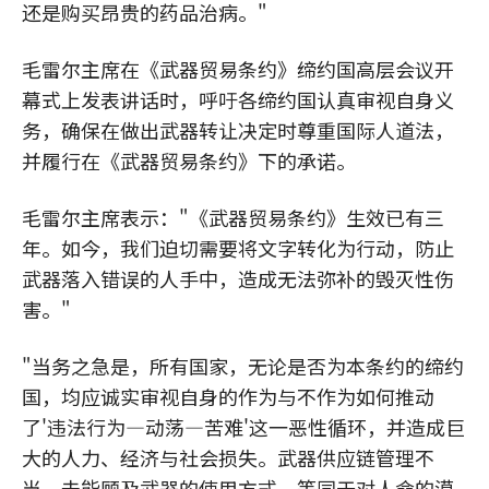
还是购买昂贵的药品治病。"
毛雷尔主席在《武器贸易条约》缔约国高层会议开
幕式上发表讲话时，呼吁各缔约国认真审视自身义
务，确保在做出武器转让决定时尊重国际人道法，
并履行在《武器贸易条约》下的承诺。
毛雷尔主席表示："《武器贸易条约》生效已有三
年。如今，我们迫切需要将文字转化为行动，防止
武器落入错误的人手中，造成无法弥补的毁灭性伤
害。"
"当务之急是，所有国家，无论是否为本条约的缔约
国，均应诚实审视自身的作为与不作为如何推动
了'违法行为—动荡—苦难'这一恶性循环，并造成巨
大的人力、经济与社会损失。武器供应链管理不
当，未能顾及武器的使用方式，等同于对人命的漠