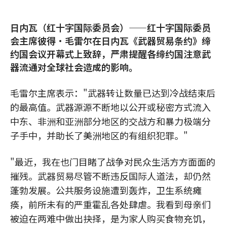
日内瓦（红十字国际委员会）——红十字国际委员
会主席彼得·毛雷尔在日内瓦《武器贸易条约》缔
约国会议开幕式上致辞，严肃提醒各缔约国注意武
器流通对全球社会造成的影响。
毛雷尔主席表示："武器转让数量已达到冷战结束后
的最高值。武器源源不断地以公开或秘密方式流入
中东、非洲和亚洲部分地区的交战方和暴力极端分
子手中，并助长了美洲地区的有组织犯罪。"
"最近，我在也门目睹了战争对民众生活方方面面的
摧残。武器贸易尽管不断违反国际人道法，却仍然
蓬勃发展。公共服务设施遭到轰炸，卫生系统瘫
痪，前所未有的严重霍乱各处肆虐。我看到母亲们
被迫在两难中做出抉择，是为家人购买食物充饥，