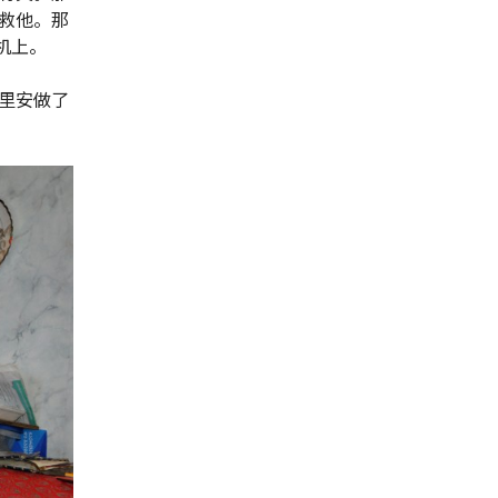
救他。那
机上。
里安做了