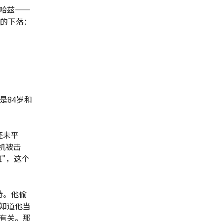
哈兹——
们的下落：
是84岁和
还未平
机被击
班"，这个
诗。他偷
知道他当
有关。那