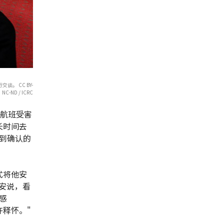
谈。 CC BY-
NC-ND / ICRC
米航班受害
长时间去
到确认的
式将他安
安说，看
感
释怀。"