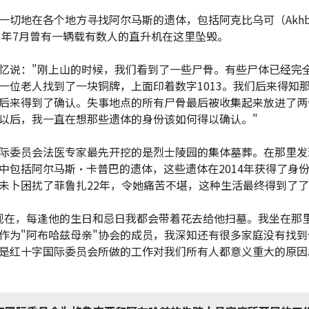
一切地在各个地方寻找阿尔马斯的遗体，包括阿克比乌可（Akhbi
93年7月曾有一辆载有数人的直升机在这里坠毁。
忆说："刚上山的时候，我们看到了一些尸骨。有些尸体已经完
一位老人找到了一块铜牌，上面印着数字1013。我们后来得知
后来得到了确认。失事地点的所有尸骨最后被收集起来放进了两
以后，我一直在想那些遗体的身份该如何得以确认。"
际委员会法医专家最先开挖的是烈士陵园的集体墓葬。在那里发
中包括阿尔马斯·卡普巴的遗体，这些遗体在2014年获得了身
未卜困扰了菲鲁扎22年，令她痛苦不堪，这种生活最终得到了
现在，每逢他的生日和忌日我都会带着花去给他扫墓。我坐在那
作为"阿布哈兹母亲"协会的成员，我深知还有很多家庭没有找到
是红十字国际委员会所做的工作对我们所有人都意义重大的原因