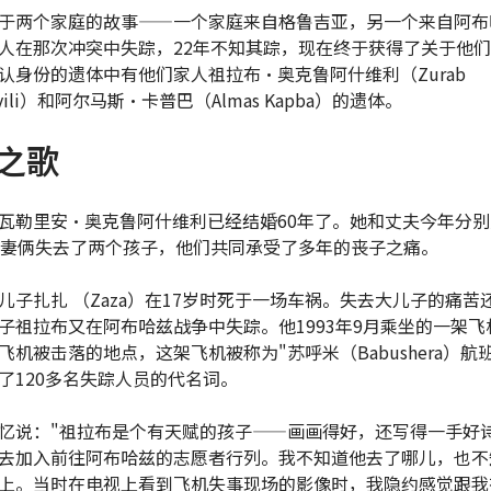
于两个家庭的故事——一个家庭来自格鲁吉亚，另一个来自阿布
人在那次冲突中失踪，22年不知其踪，现在终于获得了关于他
认身份的遗体中有他们家人祖拉布·奥克鲁阿什维利（Zurab
shvili）和阿尔马斯·卡普巴（Almas Kapba）的遗体。
之歌
瓦勒里安·奥克鲁阿什维利已经结婚60年了。她和丈夫今年分别
夫妻俩失去了两个孩子，他们共同承受了多年的丧子之痛。
儿子扎扎 （Zaza）在17岁时死于一场车祸。失去大儿子的痛苦
子祖拉布又在阿布哈兹战争中失踪。他1993年9月乘坐的一架飞
飞机被击落的地点，这架飞机被称为"苏呼米（Babushera）航
了120多名失踪人员的代名词。
忆说："祖拉布是个有天赋的孩子——画画得好，还写得一手好
去加入前往阿布哈兹的志愿者行列。我不知道他去了哪儿，也不
上。当时在电视上看到飞机失事现场的影像时，我隐约感觉跟我