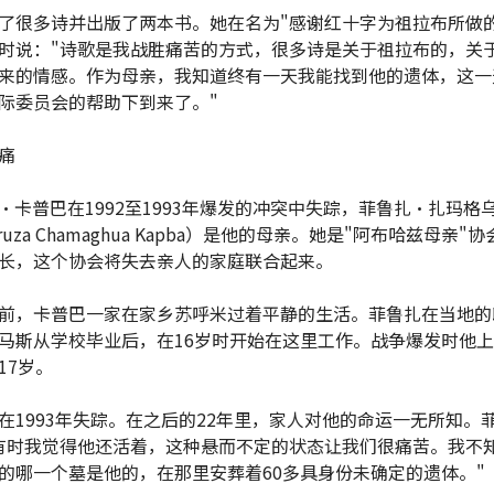
了很多诗并出版了两本书。她在名为"感谢红十字为祖拉布所做的
时说："诗歌是我战胜痛苦的方式，很多诗是关于祖拉布的，关
来的情感。作为母亲，我知道终有一天我能找到他的遗体，这一
际委员会的帮助下到来了。"
痛
·卡普巴在1992至1993年爆发的冲突中失踪，菲鲁扎·扎玛格
ruza Chamaghua Kapba）是他的母亲。她是"阿布哈兹母亲"
长，这个协会将失去亲人的家庭联合起来。
前，卡普巴一家在家乡苏呼米过着平静的生活。菲鲁扎在当地的
马斯从学校毕业后，在16岁时开始在这里工作。战争爆发时他
17岁。
在1993年失踪。在之后的22年里，家人对他的命运一无所知。
有时我觉得他还活着，这种悬而不定的状态让我们很痛苦。我不
的哪一个墓是他的，在那里安葬着60多具身份未确定的遗体。"