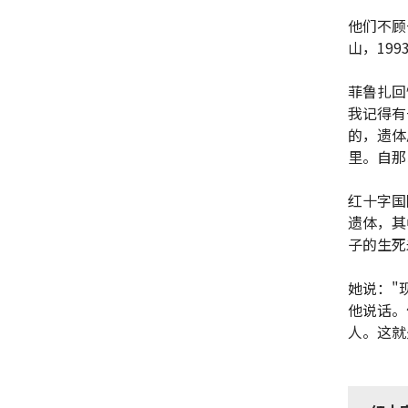
他们不顾
山，19
菲鲁扎回
我记得有
的，遗体
里。自那
红十字国
遗体，其
子的生死
她说："
他说话。
人。这就