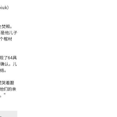
uk）
全焚毁。
那是他儿子
个棺材
现了64具
份确认。儿
了结。
里哭着跟
他们的亲
。"