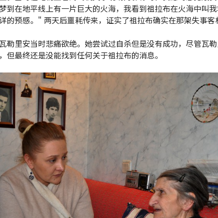
梦到在地平线上有一片巨大的火海，我看到祖拉布在火海中叫我
详的预感。" 两天后噩耗传来，证实了祖拉布确实在那架失事客
瓦勒里安当时悲痛欲绝。她尝试过自杀但是没有成功，尽管瓦勒
，但最终还是没能找到任何关于祖拉布的消息。