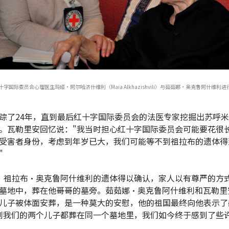
字国际委员会心理医生玛娅·阿尔哈济什维利（Maia Alkhazishvili）与茹茹娜·奥克鲁阿什维利进行交
踪了24年，直到最后红十字国际委员会的法医专家挖掘出苏呼
。瓦勒里安回忆说："我当时担心红十字国际委员会可能要花很
受害者身份，考虑到年岁已大，我们可能等不到祖拉布的遗体得
"
，祖拉布·奥克鲁阿什维利的遗体得以确认，家人以有尊严的方
墓地中，葬在他哥哥的墓旁。茹茹娜·奥克鲁阿什维利和瓦勒里
儿子被体面安葬，是一种莫大的安慰，他的祖国最终向他表示了
到我们的两个儿子都葬在同一个墓地里，我们如今终于感到了些许