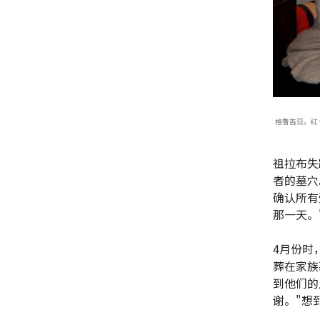
格鲁吉亚。红十
祖拉布失
者的墓穴
确认所有
那一天。
4月份时
葬在家族
到他们的
谢。"想