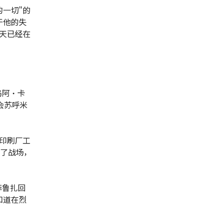
一切"的
于他的失
天已经在
乌阿·卡
协会苏呼米
印刷厂工
上了战场，
菲鲁扎回
知道在烈