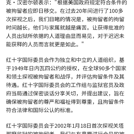
克·汉密尔顿表示："根据美国政府规定符合条件的
被拘留者应即日移交。在过去20年间进行了100多
次探视之后，我们目睹的情况是，被拘留者的拘留
时间越长，他们与家属就越是痛苦。让获得批准的
人员出狱所依据的人道理由显而易见，对于迟迟未
能获释的人员而言就更是如此。"
红十字国际委员会作为独立和中立的人道组织，基
于1949年日内瓦四公约的授权，在全球90多个国家
和领土探视被拘留者和战俘，并评估拘留条件及其
待遇。红十字国际委员会的工作组与监狱官员及政
府当局通过保密谈话分享关切，并提出建议，旨在
确保被拘留者的尊严和福祉得到尊重，且拘留条件
符合法律和国际公认的标准。
红十字国际委员会于2002年1月18日首次探视关塔
那摩监狱的被拘留者。我们与有意愿进行会见的被