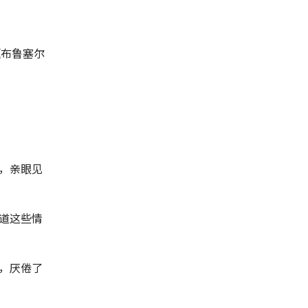
题布鲁塞尔
，亲眼见
道这些情
，厌倦了