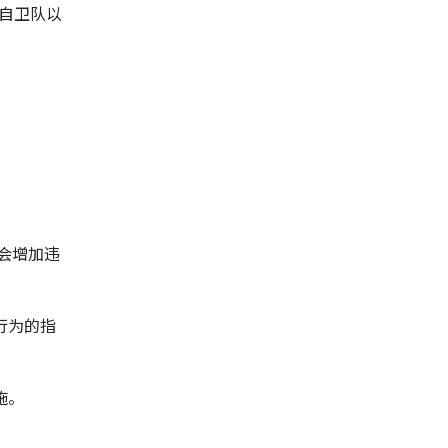
自卫队以
会增加违
行为的指
施。