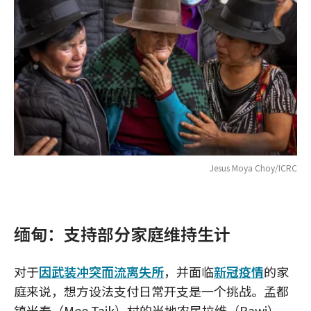
Jesus Moya Choy/ICRC
缅甸：支持部分家庭维持生计
对于
因武装冲突而流离失所
，并面临
新冠疫情
的家
庭来说，想方设法支付日常开支是一个挑战。孟都
镇米泰（Mee Taik）村的当地农民拉维（Rawi）