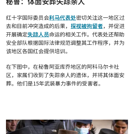
秘鲁：体面安葬失踪亲人
红十字国际委员会
利马代表处
密切关注这一地区过
去和目前冲突造成的后果，
探视被拘留者
，并促进
开展确定
失踪人员
命运的相关工作。代表处还帮助
安全部队根据国际法律规范调整其工作程序，并为
该地区各国红会提供培训。
在下图中，在秘鲁阿亚库乔地区的阿科马尔卡社
区，家属们收到了失踪亲人的遗体，并将其体面安
葬。他们是15年武装暴力事件的受害者。