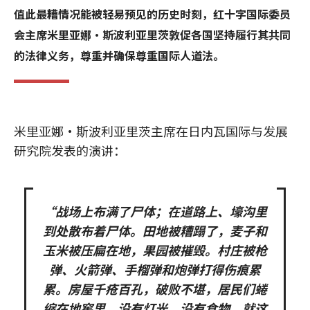
值此最糟情况能被轻易预见的历史时刻，红十字国际委员
会主席米里亚娜·斯波利亚里茨敦促各国坚持履行其共同
的法律义务，尊重并确保尊重国际人道法。
米里亚娜·斯波利亚里茨主席在日内瓦国际与发展
研究院发表的演讲：
“战场上布满了尸体；在道路上、壕沟里
到处散布着尸体。田地被糟蹋了，麦子和
玉米被压扁在地，果园被摧毁。村庄被枪
弹、火箭弹、手榴弹和炮弹打得伤痕累
累。房屋千疮百孔，破败不堪，居民们蜷
缩在地窖里，没有灯光，没有食物，就这