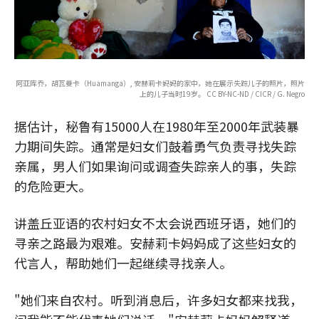
阿亚库乔，胡瓦曼卡（Huamanga）, 安赫莉卡妈妈的家中，她在展示失踪儿子的照片，照片
上的儿子当时19岁。 CC BY-NC-ND / CICR / G. Negro
据估计，秘鲁有15000人在1980年至2000年武装暴
力期间失踪。通常是妇女们鼓着勇气负责寻找失踪
亲属，男人们如果询问或调查失踪亲人的事，失踪
的危险更大。
讲盖丘亚语的农村妇女不太会说西班牙语，她们的
寻亲之路最为艰难。安赫莉卡妈妈成了这些妇女的
代言人，帮助她们一起继续寻找亲人。
"她们来自农村。听到消息后，许多妇女都来找我，