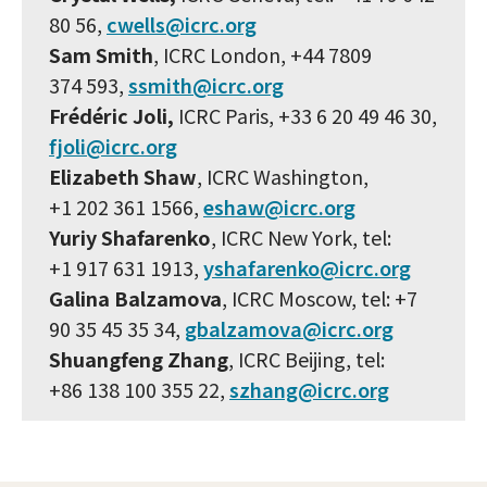
80 56,
cwells@icrc.org
Sam Smith
, ICRC London, +44 7809
374 593,
ssmith@icrc.org
Frédéric Joli,
ICRC Paris, +33 6 20 49 46 30,
fjoli@icrc.org
Elizabeth Shaw
, ICRC Washington,
+1 202 361 1566,
eshaw@icrc.org
Yuriy Shafarenko
, ICRC New York, tel:
+1 917 631 1913,
yshafarenko@icrc.org
Galina Balzamova
, ICRC Moscow, tel: +7
90 35 45 35 34,
gbalzamova@icrc.org
Shuangfeng Zhang
, ICRC Beijing, tel:
+86 138 100 355 22,
szhang@icrc.org