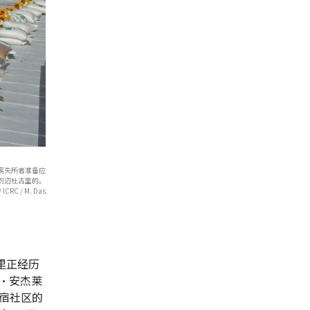
流离失所者准备应
到迈杜古里的。
 ICRC / M. Das
里正经历
•安杰莱
宿社区的