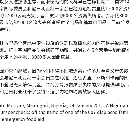
以及人道援助生存，而收留他们的人群早已在挣扎糊口。自2014
字国际委员会和尼日利亚红十字会已经为迈杜古里的15000名流
的17000名流离失所者、贡贝的6000名流离失所者、乔斯的300
及卡诺的5000名流离失所者提供了食品和基本日用品。目前分
进行。
杜古里各个营地中卫生设施的缺乏以及储水能力的不足导致弱势
延。红十字国际委员会修建了厕所，并通过在5个营地中加强储
全用水的状况，3000多人因此获益。
因冲突而离散，因为他们不得不四散逃离，许多儿童与父母失散
会与尼日利亚红十字会员工在约拉、迈杜古里、乔斯和卡诺的国
中登记无人陪伴儿童，并为打算报告孩子失踪的父母提供帮助。
和尼日利亚红十字会将不遗余力地帮助离散家人团聚。