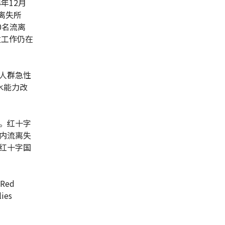
年12月
离失所
0名流离
发工作仍在
人群急性
水能力改
。红十字
内流离失
红十字国