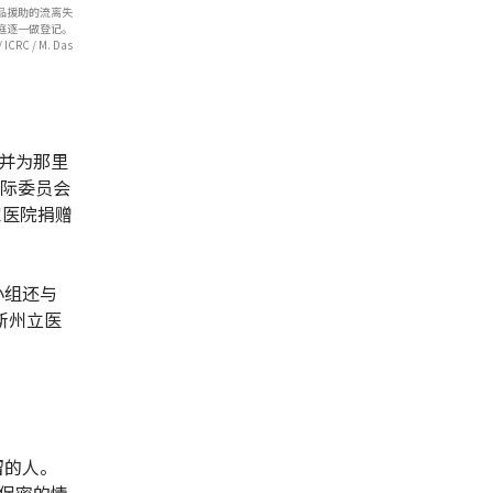
食品援助的流离失
庭逐一做登记。
 ICRC / M. Das
并为那里
国际委员会
家医院捐赠
小组还与
斯州立医
留的人。
保密的情