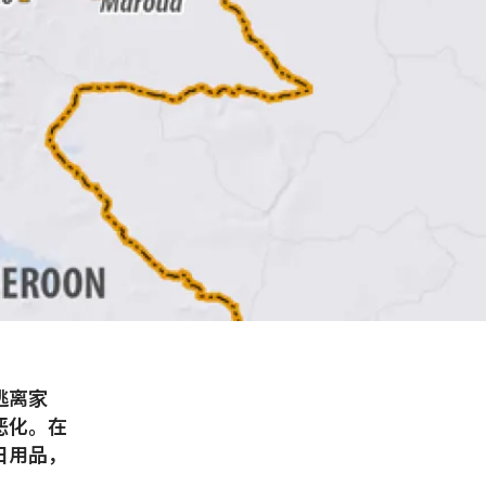
逃离家
恶化。在
日用品，