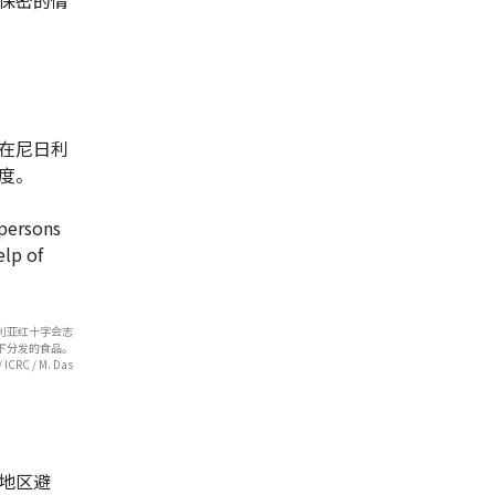
在尼日利
度。
利亚红十字会志
下分发的食品。
 ICRC / M. Das
地区避