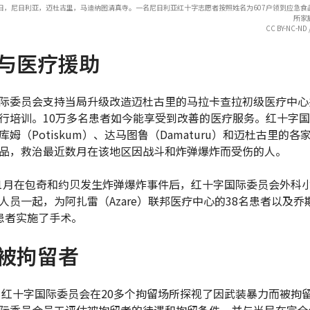
24日，尼日利亚，迈杜古里，马迪纳图清真寺。一名尼日利亚红十字志愿者按照姓名为607户领到应急
所家
CC BY-NC-ND /
与医疗援助
际委员会支持当局升级改造迈杜古里的马拉卡查拉初级医疗中心
行培训。10万多名患者如今能享受到改善的医疗服务。红十字
库姆（Potiskum）、达马图鲁（Damaturu）和迈杜古里的各
品，救治最近数月在该地区因战斗和炸弹爆炸而受伤的人。
年11月在包奇和约贝发生炸弹爆炸事件后，红十字国际委员会外科
人员一起，为阿扎雷（Azare）联邦医疗中心的38名患者以及乔
患者实施了手术。
被拘留者
年，红十字国际委员会在20多个拘留场所探视了因武装暴力而被拘
际委员会员工评估被拘留者的待遇和拘留条件，并与当局在完全