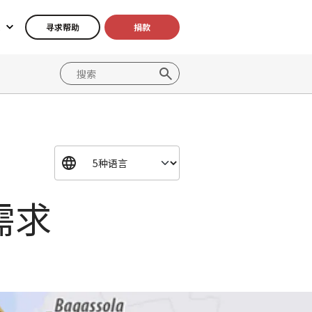
寻求帮助
捐款
需求