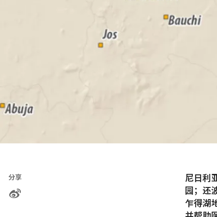
尼日利
分享
园；还
乍得湖
并帮助