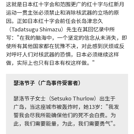
这就是日本红十字会和范围更广的红十字与红新月
运动一贯主张必须禁止和消除核武器的立场的原
因。正如日本红十字会前任会长岛津忠久
（Tadatsugu Shimazu）先生在其回忆录中所
写："在我的脑海中，一个坚定的信念从未消失，即
使所有其他国家都在犹豫不决，对此感到厌烦或反
对呼吁人们对核武器的恐惧，日本必须继续这样
做，实际上也只有日本有权这样做。"
瑟洛节子（广岛事件受害者）
瑟洛节子女士（Setsuko Thurlow）出生于
广岛，当这座城市被轰炸时，她13岁："我发
誓我会尽我所能确保他们的死不会白费。为
此，我们需要能量，为此，我们需要勇气"。