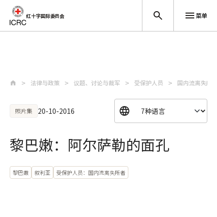
菜单
红十字国际委员会
跳至主要内容
法律与政策
议题、讨论与裁军
受保护人员
国内流离失所
20-10-2016
照片集
黎巴嫩：阿尔萨勒的面孔
黎巴嫩
叙利亚
受保护人员：国内流离失所者