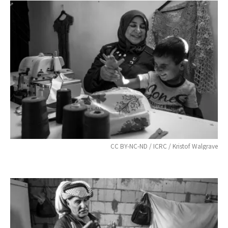
CC BY-NC-ND / ICRC / Kristof Walgrave