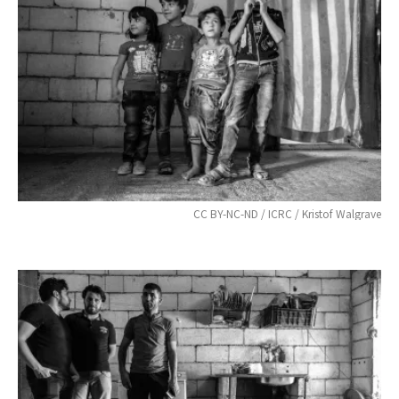
CC BY-NC-ND / ICRC / Kristof Walgrave