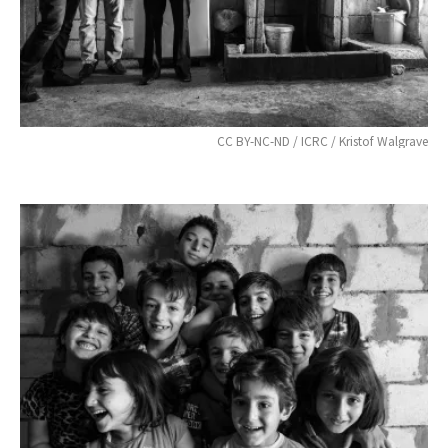
CC BY-NC-ND / ICRC / Kristof Walgrave