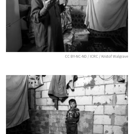
CC BY-NC-ND / ICRC / Kristof Walgrave