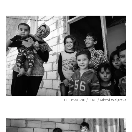
CC BY-NC-ND / ICRC / Kristof Walgrave