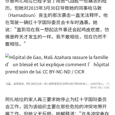
尽管阿扎哈拉已经学会了用勇气战胜一些痛苦的经
历，但她对2015年3月30日导致她的同事哈马敦
（Hamadoun）丧生的那次袭击一直无法释怀。他
在驾驶一辆红十字国际委员会卡车时遇袭。她
说："直到现在我一想起这件事还会起鸡皮疙瘩，仿
佛是昨天才发生的一样。我不敢相信，现在仍然不
敢相信。"
马里，加奥医院。阿扎哈拉在向一家人解释医院正在照料他们受伤的亲人，让他们安心。 CC
BY-NC-ND / ICRC
阿扎哈拉的家人再三要求她停止为红十字国际委员
会工作，因为该组织主要在那些危险的冲突地带开
展工作。但她义无反顾。她解释道："许多冲突幸存