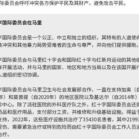
际委员会呼吁冲突各方保护平民及其财产，避免攻击平民。
字国际委员会在马里
字国际委员会是一个公正、中立和独立的组织，其特有的人道使
装冲突和其他暴力局势受难者的生命与尊严，并向他们提供援助
字国际委员会与马里红十字会和国际红十字与红新月运动的其他
作开展活动，并与马里的国家、地区和地方当局以及在该国开展
人道组织密切协调。
字国际委员会与马里卫生与社会发展部合作，一直在支持加奥（
12年）和莫普提（自2020年）的地区医院以及基达尔（自2014年
诊中心。除了派驻医院的外科医疗队之外，红十字国际委员会还
药品和医疗用品，支付部分工资，并维修和升级基础设施。得益
持，2022年，这些医疗设施共治疗了35430名患者，其中2199
受伤、需要紧急治疗或特别危险而由红十字国际委员会工作人员
治疗。