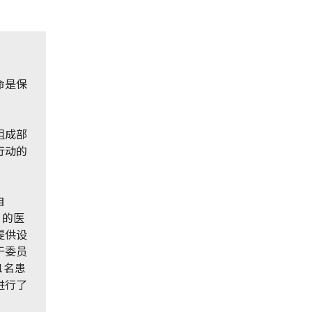
命是保
。
组成部
行动的
自
）的医
提供设
于委员
1名患
进行了