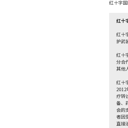
红十字国
红十
红十
护武
红十
分合
其他
红十
20
疗转
备、
会的支
者因
直接