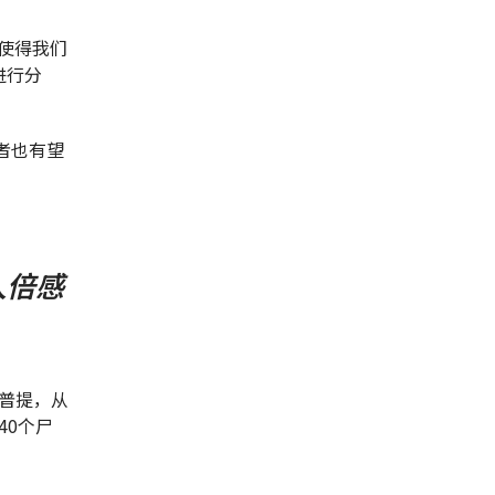
这使得我们
进行分
者也有望
人倍感
。
普提，从
40个尸