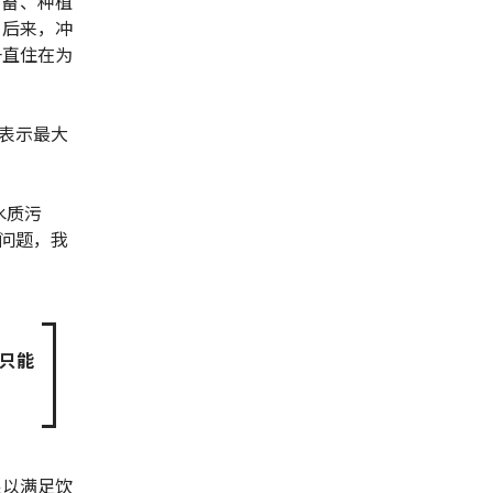
家畜、种植
。后来，冲
一直住在为
表示最大
水质污
问题，我
民只能
足以满足饮