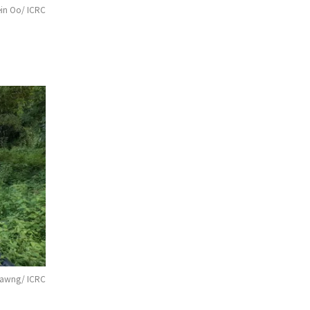
in Oo/ ICRC
awng/ ICRC