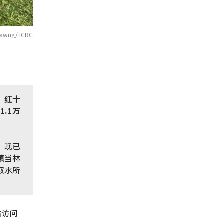
awng/ ICRC
，红十
.1万
，现已
西镇当林
取水所
估访问