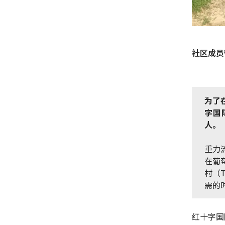
社区成员
为了
字国
人。
重力
在葡萄
村（
需的
红十字国