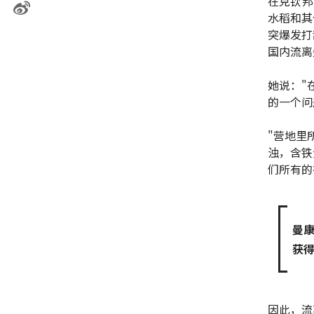
在克钦邦
水稻和其
突爆发打
国内流离
她说："
的一个问
"营地里
浊，含铁
们所有的
曼康
获得
因此，流