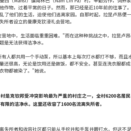
曼西（Mansi）镇南林巴（Nam Lin Pa）村，辛勤劳作，饲养
他作物，过着平常的日子。然而，那已经是近10年前的往事了
乱了他们的生活，迫使他们逃离家园。自那时起，拉昆卢昂便
失所者设立的曼康克钦浸礼会营地。
在营地中，生活面临重重困难。"而在这种种挑战之中，拉昆卢昂
题是无法获得洁净水。
所有人都共用一个手动泵，所以基本上每次打水都打不够，而且
量还很高，无论是饮用还是做饭，都不安全。甚至连洗衣服都成
衣物都被染了。"她说。
村是克钦邦受冲突影响最为严重的村庄之一，全村6200名居
有限的洁净水。这里还收容了1600名流离失所者。
离失所者和收容社区都只能从手挖井和手泵井眼打水，但这不