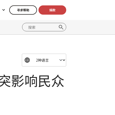
寻求帮助
捐款
冲突影响民众