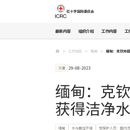
跳至主要内容
红十字国际委员会
最新内容
组织介绍
工作内容
工
工作地区
缅甸
缅甸：克钦邦超
29-08-2023
文章
缅甸：克钦
获得洁净
缅甸
水与居住环境
受保护人员：国内