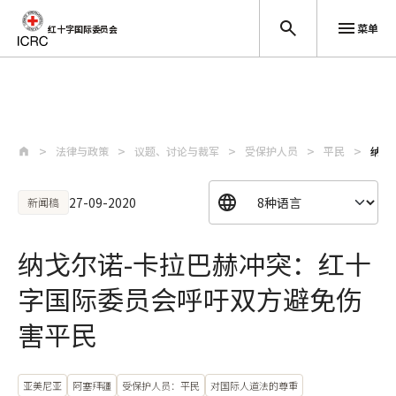
菜单
红十字国际委员会
跳至主要内容
法律与政策
议题、讨论与裁军
受保护人员
平民
纳戈
27-09-2020
新闻稿
纳戈尔诺-卡拉巴赫冲突：红十
字国际委员会呼吁双方避免伤
害平民
亚美尼亚
阿塞拜疆
受保护人员：平民
对国际人道法的尊重