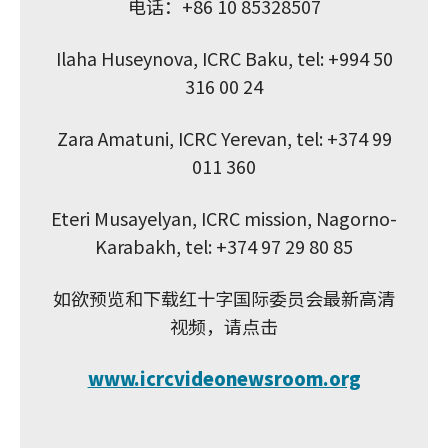
电话：+86 10 85328507
Ilaha Huseynova, ICRC Baku, tel: +994 50
316 00 24
Zara Amatuni, ICRC Yerevan, tel: +374 99
011 360
Eteri Musayelyan, ICRC mission, Nagorno-
Karabakh, tel: +374 97 29 80 85
如欲预览和下载红十字国际委员会最新高清
视频，请点击
www.icrcvideonewsroom.org