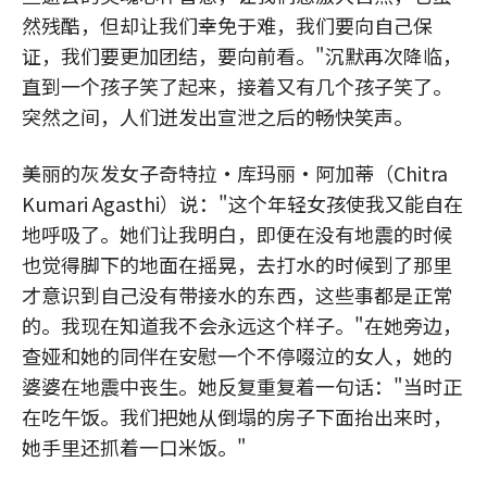
然残酷，但却让我们幸免于难，我们要向自己保
证，我们要更加团结，要向前看。"沉默再次降临，
直到一个孩子笑了起来，接着又有几个孩子笑了。
突然之间，人们迸发出宣泄之后的畅快笑声。
美丽的灰发女子奇特拉·库玛丽·阿加蒂（Chitra
Kumari Agasthi）说："这个年轻女孩使我又能自在
地呼吸了。她们让我明白，即便在没有地震的时候
也觉得脚下的地面在摇晃，去打水的时候到了那里
才意识到自己没有带接水的东西，这些事都是正常
的。我现在知道我不会永远这个样子。"在她旁边，
查娅和她的同伴在安慰一个不停啜泣的女人，她的
婆婆在地震中丧生。她反复重复着一句话："当时正
在吃午饭。我们把她从倒塌的房子下面抬出来时，
她手里还抓着一口米饭。"