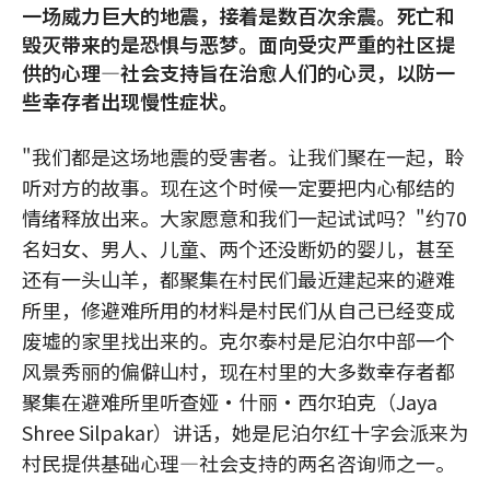
一场威力巨大的地震，接着是数百次余震。死亡和
毁灭带来的是恐惧与恶梦。面向受灾严重的社区提
供的心理—社会支持旨在治愈人们的心灵，以防一
些幸存者出现慢性症状。
"我们都是这场地震的受害者。让我们聚在一起，聆
听对方的故事。现在这个时候一定要把内心郁结的
情绪释放出来。大家愿意和我们一起试试吗？"约70
名妇女、男人、儿童、两个还没断奶的婴儿，甚至
还有一头山羊，都聚集在村民们最近建起来的避难
所里，修避难所用的材料是村民们从自己已经变成
废墟的家里找出来的。克尔泰村是尼泊尔中部一个
风景秀丽的偏僻山村，现在村里的大多数幸存者都
聚集在避难所里听查娅·什丽·西尔珀克（Jaya
Shree Silpakar）讲话，她是尼泊尔红十字会派来为
村民提供基础心理—社会支持的两名咨询师之一。