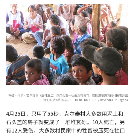
查娅•什丽•西尔珀克（后排左二）运用心理—社会急救技巧，帮助遭受震灾的村民表达出
他们的恐惧和担心。CC BY-NC-ND / ICRC / Devendra Dhungana
4月25日，只用了55秒，克尔泰村大多数用泥土和
石头盖的房子就变成了一堆堆瓦砾。10人死亡，另
有12人受伤，大多数村民家中的牲畜被压死在牲口