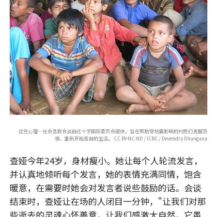
这些心理—社会急救会谈由红十字国际委员会提供，旨在帮助受地震影响的村民们克服恐
惧，重新开始各自的生活。 CC BY-NC-ND / ICRC / Devendra Dhungana
查娅今年24岁，身材瘦小。她让每个人轮流发言，
并认真地倾听每个发言，她的表情充满同情，饱含
暖意，在需要时她会对发言者说些鼓励的话。会谈
结束时，查娅让在场的人闭目一分钟，"让我们对那
些逝去的灵魂心怀善意，让我们感激大自然，它虽