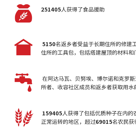
251405
人获得了食品援助
5150
名返乡者受益于长期住所的修建
住所的工具包，包括搭建屋顶的材料和
在阿达马瓦、贝努埃、博尔诺和克罗斯
所者、收容社区成员和返乡者获取用水
159405
人获得了包括优质种子在内的
正常运转的地区，超过
69015
名农民获