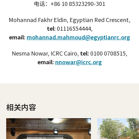
电话：+86 10 85323290-301
Mohannad Fakhr Eldin, Egyptian Red Crescent,
tel
: 01116554444,
email:
mohannad.mahmoud@egyptianrc.org
Nesma Nowar, ICRC Cairo,
tel:
0100 0708515,
email:
nnowar@icrc.org
相关内容