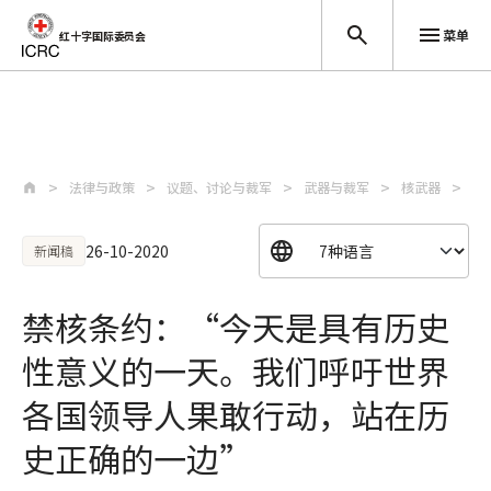
菜单
红十字国际委员会
跳至主要内容
法律与政策
议题、讨论与裁军
武器与裁军
核武器
禁
26-10-2020
新闻稿
禁核条约：“今天是具有历史
性意义的一天。我们呼吁世界
各国领导人果敢行动，站在历
史正确的一边”