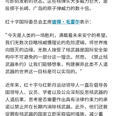
可即刻发射的状态。这些核弹头大多威力巨大，是
投掷于长崎、广岛的原子弹威力的数十倍。
红十字国际委员会主席
彼得·毛雷尔
表示：
"今天是人类的一场胜利，满载着未来安宁的希望。
我们无数次目睹核威慑理论的危险逻辑，将世界推
向毁灭的边缘。无数人接受了核武器是国际安全架
构中不可避免的一部分这一理念。然而，《禁止核
武器条约》让我们能够想象，构建摒弃此类不人道
武器的世界这一目标是可以实现的。"
近年来，红十字与红新月运动领导人一直在倡导各
国领导人、议员、学者以及公众深刻反思核武器的
人道后果，思考是否需要作出具有法律约束力的承
诺以禁止并在长期内消除核武器。此外，他们还敦
促拥有核武器的国家立即采取临时措施，减少蓄