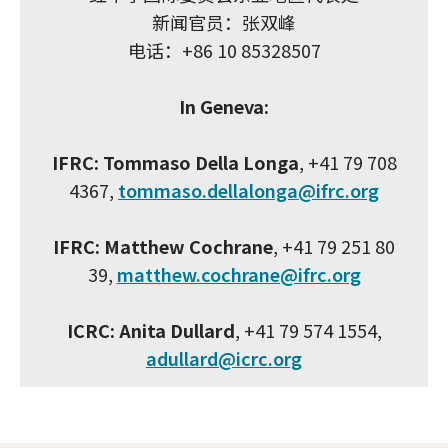
新闻官员：张双峰
电话：+86 10 85328507
In Geneva:
IFRC: Tommaso Della Longa
, +41 79 708
4367,
tommaso.dellalonga@ifrc.org
IFRC: Matthew Cochrane
, +41 79 251 80
39,
matthew.cochrane@ifrc.org
ICRC: Anita Dullard
, +41 79 574 1554,
adullard@icrc.org