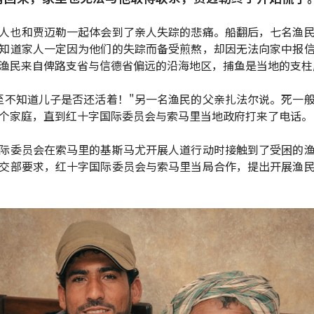
人也和贾迈勒一起体会到了亲人失踪的悲痛。船翻后，七名渔
知道家人一定因为他们的失踪而备受煎熬，却因无法向家中报
渔民来自俾路支省与信德省偏远的沿海地区，捕鱼是当地的支柱
至不知道儿子是否还活着！"另一名渔民的父亲扎法尔说。死一
个家庭，直到红十字国际委员会与索马里当地政府打来了电话。
际委员会在索马里的基斯马尤开展人道行动时接触到了受困的
交部要求，红十字国际委员会与索马里当局合作，提出开展渔