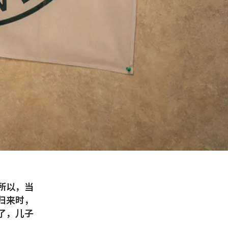
所以，当
归来时，
了，儿子
。