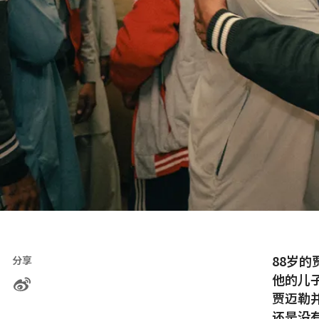
88岁
分享
他的儿
贾迈勒
还是没