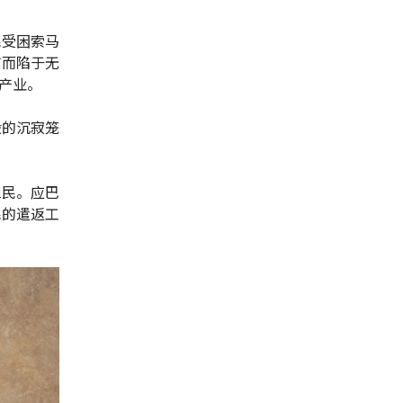
民受困索马
信而陷于无
产业。
般的沉寂笼
渔民。应巴
民的遣返工