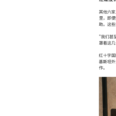
其他六家
里，即便
助。这些
"我们甚
罩着这几
红十字国
基斯坦外
作。