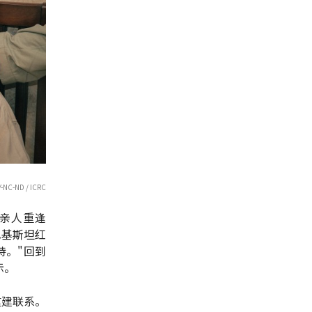
Y-NC-ND / ICRC
与亲人重逢
巴基斯坦红
持。"回到
示。
重建联系。