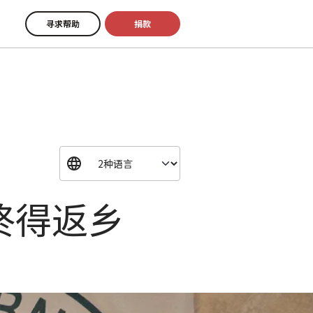
寻求帮助
捐款
终得返乡