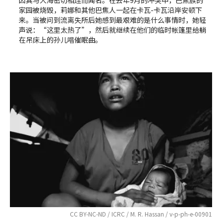
因其与大海密切相连而闻名。在去年9月的冲突中，巴焦族的
家园被烧毁，莉娜和其他巴焦人一起在卡瓦-卡瓦沿岸安顿下
来。当被问到流离失所后她感到最艰难的是什么事情时，她轻
声说：“这里太热了”，然后就继续在他们的临时帐篷里给躺
在吊床上的孙儿唱催眠曲。
CC BY-NC-ND / ICRC / M. R. Hassan / v-p-ph-e-00901