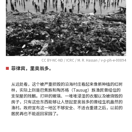
CC BY-NC-ND / ICRC / M. R. Hassan / v-p-ph-e-00894
菲律宾，里奥翁多。
从远处看，这个被严重损毁的沿海村庄看起来像新种植的红树
林，实际上则是巴焦族和陶苏格（Tausug）族渔民曾经住的
支架屋的残骸。打碎的玻璃、一堆堆浸湿的衣服以及被烧毁的
房子，只有这些东西能够让人想起里奥翁多的曾经生机盎然的
渔村。政府宣布这一地区不够安全、不适合重建之后，以前的
居民再也不能返回家园了。