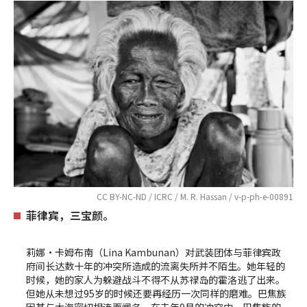
CC BY-NC-ND / ICRC / M. R. Hassan / v-p-ph-e-00891
菲律宾，三宝颜。
莉娜•卡姆布南（Lina Kambunan）对武装团体与菲律宾政
府间长达数十年的冲突所造成的流离失所并不陌生。她年轻的
时候，她的家人为躲避战斗不得不从苏禄岛的霍洛逃了出来。
但她从未想过95岁的时候还要再经历一次同样的磨难。巴焦族