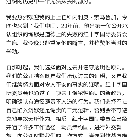
组织的历史中一个无法抹去的部分。
我要热烈欢迎我的上上任科内利奥•索马鲁加，今
晚也来到了我们中间。20年前，他是第一位公开承
认组织的缄默是道德上的失败的红十字国际委员会
主席。我今晚只能重复他的断言，并称赞他当时的
举动。
自那时起，我们选择面对过去并谨守透明性原则。
我们的公开档案既是我们承认过去的证明，又是我
们继续努力面对令人不安的事实的证明。红十字国
际委员会也通过了一项关于保密性原则的新政策，
明确确认有途径谴责不人道的行为。我们选择不让
自己陷入沉默还是谴责的二元逻辑，否则会不可避
免地导致无所作为。相反，红十字国际委员会已经
开通了许多工作途径：动员缔约国，进行外交斡
旋，向公众解释我们的工作方式，当遇到作战方施