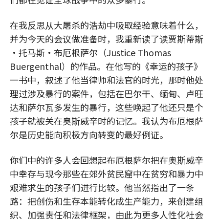
在我反思从大屠杀的浩劫中吸取经验意味着什么，
并为今天的会议做准备时，我重新读了读贾斯蒂斯
•托马斯•布厄根萨尔（Justice Thomas
Buergenthal）的作品。在他写的《幸运的孩子》
一书中，叙述了他当律师和法官的时光，那时他处
理过涉及暴行的案件，包括在巴尔干、缅甸、卢旺
达和萨尔瓦多发生的暴行，这些唤起了他还只是个
孩子就被关在奥斯威辛时的记忆。我认为布厄根萨
尔是历史能向积极方向转变的最好例证。
你们中的许多人会回想起布厄根萨尔把在奥斯威辛
中幸存与现今那些在郊外贫民窟中在贫穷和暴力中
艰难求生的孩子们进行比较。他当然指出了一条
路：把创伤和生存本能转化成生产能力，来创建组
织、加强责任和法律框架，由此为更多人性化社会