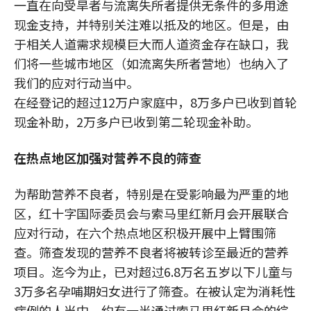
一直在向受旱者与流离失所者提供无条件的多用途
现金支持，并特别关注难以抵及的地区。但是，由
于相关人道需求规模巨大而人道资金存在缺口，我
们将一些城市地区（如流离失所者营地）也纳入了
我们的应对行动当中。
在经登记的超过12万户家庭中，8万多户已收到首轮
现金补助，2万多户已收到第二轮现金补助。
在热点地区加强对营养不良的筛查
为帮助营养不良者，特别是在受影响最为严重的地
区，红十字国际委员会与索马里红新月会开展联合
应对行动，在六个热点地区积极开展中上臂围筛
查。筛查发现的营养不良者将被转诊至最近的营养
项目。迄今为止，已对超过6.8万名五岁以下儿童与
3万多名孕哺期妇女进行了筛查。在被认定为消耗性
病例的人当中，约有一半通过索马里红新月会的综