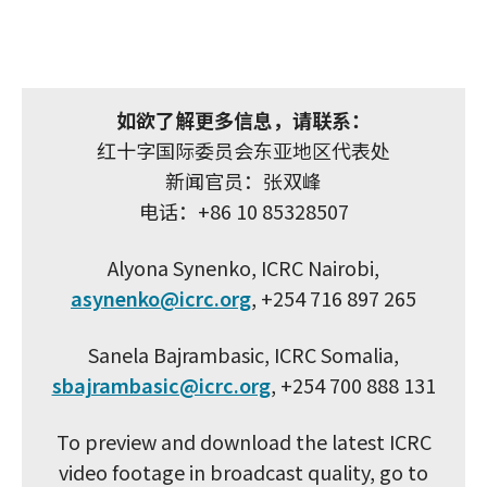
如欲了解更多信息，请联系：
红十字国际委员会东亚地区代表处
新闻官员：张双峰
电话：+86 10 85328507
Alyona Synenko, ICRC Nairobi,
asynenko@icrc.org
, +254 716 897 265
Sanela Bajrambasic, ICRC Somalia,
sbajrambasic@icrc.org
, +254 700 888 131
To preview and download the latest ICRC
video footage in broadcast quality, go to